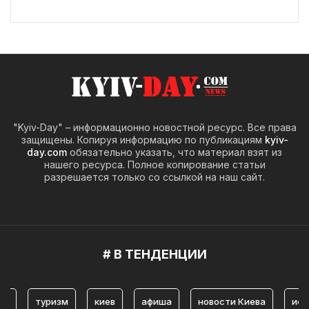
"Kyiv-Day" – информационно новостной ресурс. Все права
защищены. Копируя информацию по публикациям
kyiv-
day.com
обязательно указать, что материал взят из
нашего ресурса. Полное копирование статьи
разрешается только со ссылкой на наш сайт.
# В ТЕНДЕНЦИИ
туризм
киев
афиша
новости Киева
история К