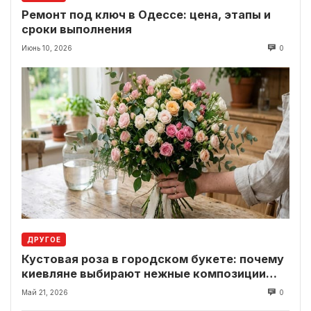
Ремонт под ключ в Одессе: цена, этапы и
сроки выполнения
Июнь 10, 2026
0
ДРУГОЕ
Кустовая роза в городском букете: почему
киевляне выбирают нежные композиции
вместо классики
Май 21, 2026
0