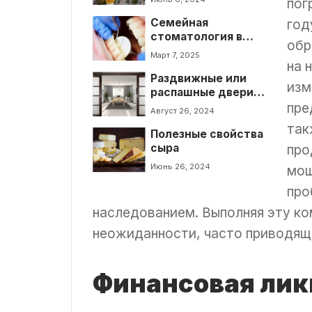
пог
Семейная
год
стоматология в
обр
Киеве – Клиника
Март 7, 2025
Лукашука
на 
Раздвижные или
изм
распашные двери:
что лучше выбрать?
пре
Август 26, 2024
так
Полезные свойства
сыра
про
Июнь 26, 2024
мош
про
наследованием. Выполняя эту ко
неожиданности, часто приводящи
Финансовая лик