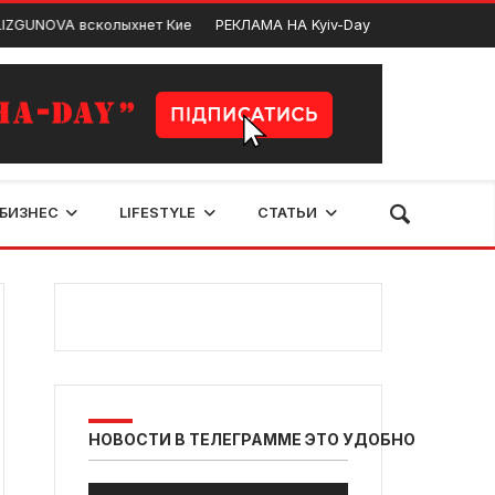
OVA всколыхнет Киев мощным рок-вечером
РЕКЛАМА НА Kyiv-Day
П
Декабрь 18, 2023
БИЗНЕС
LIFESTYLE
СТАТЬИ
НОВОСТИ В ТЕЛЕГРАММЕ ЭТО УДОБНО