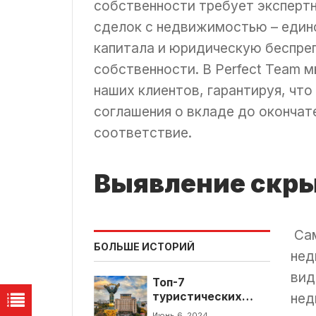
собственности требует эксперт
сделок с недвижимостью – един
капитала и юридическую беспре
собственности. В Perfect Team 
наших клиентов, гарантируя, чт
соглашения о вкладе до окончат
соответствие.
Выявление скры
Сам
БОЛЬШЕ ИСТОРИЙ
нед
вид
Топ-7
туристических
нед
мест в Киеве
Июнь 6, 2024