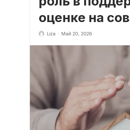
роль в подде
оценке на со
Liza
Май 20, 2026
-