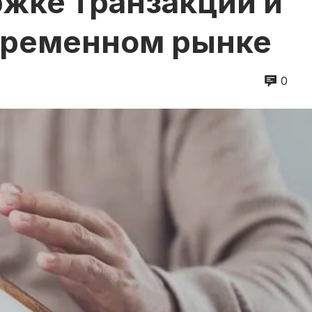
ржке транзакций и
временном рынке
0