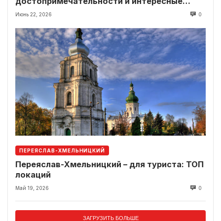
достопримечательности и интересные
локации рядом
Июнь 22, 2026
0
ПЕРЕЯСЛАВ-ХМЕЛЬНИЦКИЙ
Переяслав-Хмельницкий – для туриста: ТОП
локаций
Май 19, 2026
0
ЗАГРУЗИТЬ БОЛЬШЕ