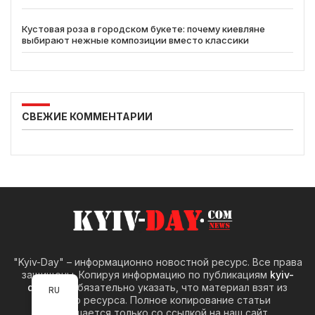
Кустовая роза в городском букете: почему киевляне
выбирают нежные композиции вместо классики
СВЕЖИЕ КОММЕНТАРИИ
"Kyiv-Day" – информационно новостной ресурс. Все права
защищены. Копируя информацию по публикациям
kyiv-
day.com
обязательно указать, что материал взят из
RU
нашего ресурса. Полное копирование статьи
разрешается только со ссылкой на наш сайт.