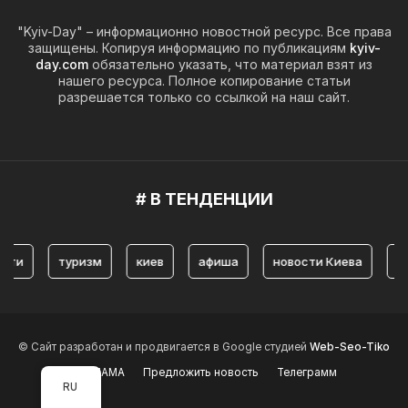
"Kyiv-Day" – информационно новостной ресурс. Все права
защищены. Копируя информацию по публикациям
kyiv-
day.com
обязательно указать, что материал взят из
нашего ресурса. Полное копирование статьи
разрешается только со ссылкой на наш сайт.
# В ТЕНДЕНЦИИ
туризм
киев
афиша
новости Киева
истори
© Сайт разработан и продвигается в Google студией
Web-Seo-Tiko
РЕКЛАМА
Предложить новость
Телеграмм
RU