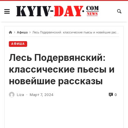
перейти
к
содержанию
Афиша
Лесь Подервянский: классические пьесы и новейшие рассказы
АФИША
Лесь Подервянский:
классические пьесы и
новейшие рассказы
0
Liza
Март 7, 2024
-