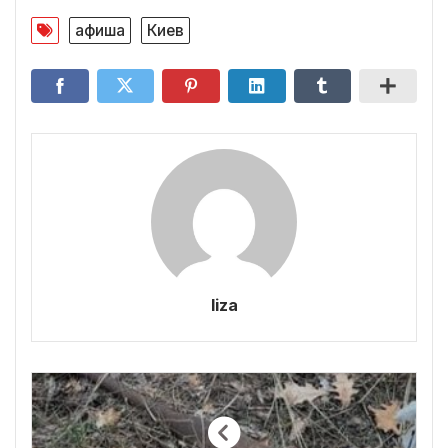
афиша
Киев
liza