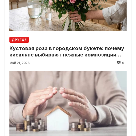
ДРУГОЕ
Кустовая роза в городском букете: почему
киевляне выбирают нежные композиции
вместо классики
Май 21, 2026
0