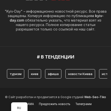
"Kyiv-Day" – информационно новостной ресурс. Все права
защищены. Копируя информацию по публикациям
kyiv-
day.com
обязательно указать, что материал взят из
нашего ресурса. Полное копирование статьи
разрешается только со ссылкой на наш сайт.
# В ТЕНДЕНЦИИ
уризм
киев
афиша
новости Киева
история Кие
© Сайт разработан и продвигается в Google студией
Web-Seo-Tiko
РЕКЛАМА
Предложить новость
Телеграмм
RU