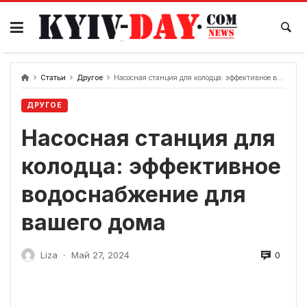
перейти
к
содержанию
Статьи
Другое
Насосная станция для колодца: эффективное водоснабжение для вашего дома
ДРУГОЕ
Насосная станция для
колодца: эффективное
водоснабжение для
вашего дома
0
Liza
Май 27, 2024
-