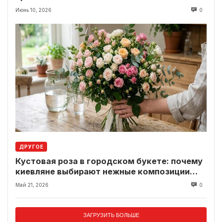
Июнь 10, 2026
0
ДРУГОЕ
Кустовая роза в городском букете: почему
киевляне выбирают нежные композиции
вместо классики
Май 21, 2026
0
ЗАГРУЗИТЬ БОЛЬШЕ