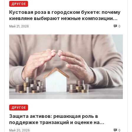
ДРУГОЕ
Кустовая роза в городском букете: почему
киевляне выбирают нежные композиции
вместо классики
Май 21, 2026
0
ДРУГОЕ
Защита активов: решающая роль в
поддержке транзакций и оценке на
современном рынке
Май 20, 2026
0