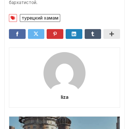
бархатистой.
турецкий хамам
liza