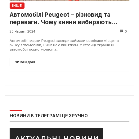
ІНШЕ
Автомобілі Peugeot – різновид та
переваги. Чому кияни вибирають
Пежо?
20 Червня, 2024
0
Автомобілі марки Peugeot завжди займали особливе місце на
ринку автомобілів, і Київ не є винятком. У столиці України ці
автомобілі користуються з...
ЧИТАТИ ДАЛІ
НОВИНИ В ТЕЛЕГРАМІ ЦЕ ЗРУЧНО