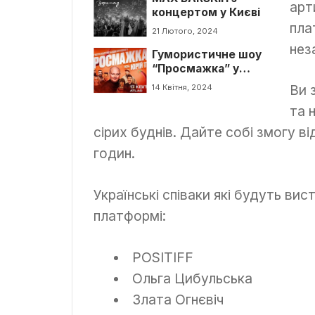
арт
концертом у Києві
пла
21 Лютого, 2024
нез
Гумористичне шоу
“Просмажка” у
Києві
Ви 
14 Квітня, 2024
та 
сірих буднів. Дайте собі змогу ві
годин.
Українські співаки які будуть вис
платформі:
POSITIFF
Ольга Цибульська
Злата Огнєвіч