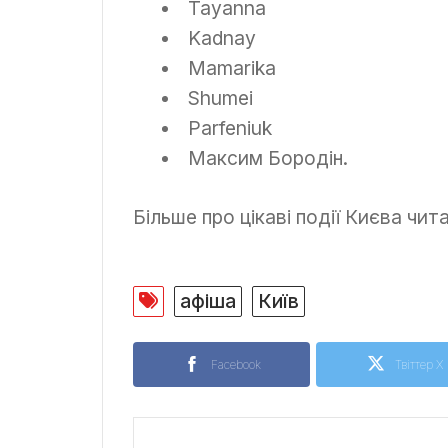
Tayanna
Kadnay
Mamarika
Shumei
Parfeniuk
Максим Бородін.
Більше про цікаві події Києва чит
афіша
Київ
Facebook
Твіттер X