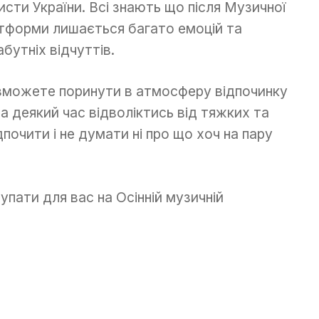
исти України. Всі знають що після Музичної
тформи лишається багато емоцій та
абутніх відчуттів.
зможете поринути в атмосферу відпочинку
на деякий час відволіктись від тяжких та
дпочити і не думати ні про що хоч на пару
тупати для вас на Осінній музичній