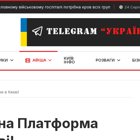
у військовому госпіталі потрібна кров всіх груп
24 Серпня, 202
КИЇВ
ИКИ
АФІША
РОЗВАГИ
БІЗ
ІНФО
 в Києві!
на Платформа