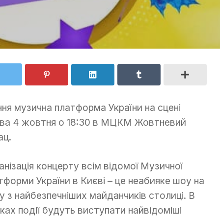
ння музична платформа України на сцені
ва 4 жовтня о 18:30 в МЦКМ Жовтневий
ац.
анізація концерту всім відомої Музичної
тформи України в Києві – це неабияке шоу на
у з найбезпечніших майданчиків столиці. В
ках події будуть виступати найвідоміші