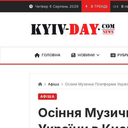
Перейти
Четвер 6 Серпень 2026
В ТРЕНДІ
В головном
23 Серпня, 2024
до
вмісту
ГОЛОВНА
НОВИНИ
РУБР
Афіша
Осіння Музична Платформа України
АФІША
Осіння Музич