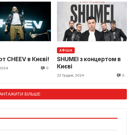
АФІША
т CHEEV в Києві!
SHUMEI з концертом в
Києві
0
 2024
0
22 Грудня, 2024
АНТАЖИТИ БІЛЬШЕ