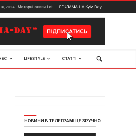
Моторні оливи Lotos: хто виробник та переваги мастила
РЕКЛАМА НА Kyiv-Day
4
28 Г
НЕС
LIFESTYLE
СТАТТІ
НОВИНИ В ТЕЛЕГРАМІ ЦЕ ЗРУЧНО