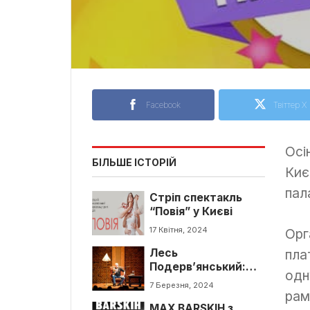
Facebook
Твіттер X
Осі
БІЛЬШЕ ІСТОРІЙ
Киє
пал
Стріп спектакль
“Повія” у Києві
17 Квітня, 2024
Орг
пла
Лесь
Подерв’янський:
одн
класичні п’єси та
7 Березня, 2024
рам
новітні оповідання
MAX BARSKIH з