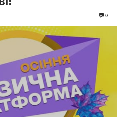
ві!
0