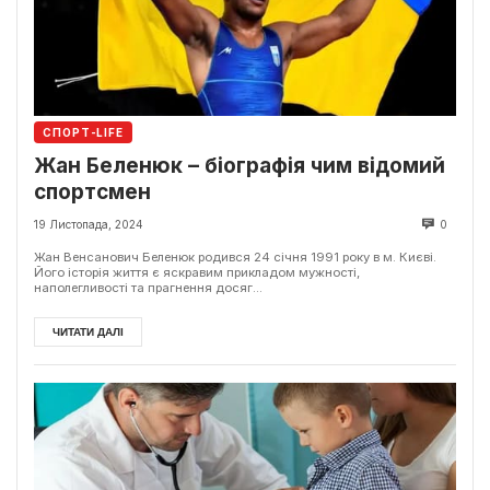
СПОРТ-LIFE
Жан Беленюк – біографія чим відомий
спортсмен
19 Листопада, 2024
0
Жан Венсанович Беленюк родився 24 січня 1991 року в м. Києві.
Його історія життя є яскравим прикладом мужності,
наполегливості та прагнення досяг...
ЧИТАТИ ДАЛІ