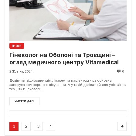
ІНШЕ
Гінеколог на Оболоні та Троєщині –
огляд медичного центру Vitamedical
2 Жовтня, 2024
0
Довірливі відносини між лікарем та пацієнтом - це основна
запорука комфортного лікування. А у такій делікатній для усіх жінок
темі, як гінекологі...
ЧИТАТИ ДАЛІ
1
2
3
4