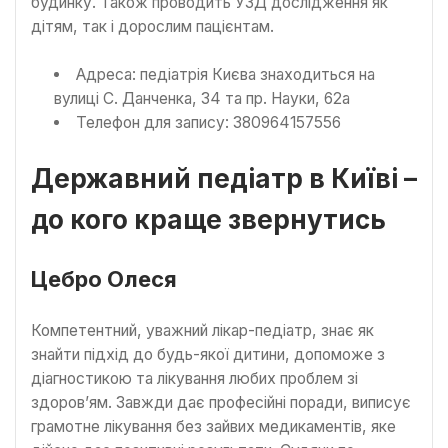
будинку. Також проводить УЗД дослідження як
дітям, так і дорослим пацієнтам.
Адреса: педіатрія Києва знаходиться на
вулиці С. Данченка, 34 та пр. Науки, 62а
Телефон для запису: 380964157556
Державний педіатр в Київі –
до кого краще звернутись
Цебро Олеся
Компетентний, уважний лікар-педіатр, знає як
знайти підхід до будь-якої дитини, допоможе з
діагностикою та лікування любих проблем зі
здоров’ям. Завжди дає професійні поради, виписує
грамотне лікування без зайвих медикаментів, яке