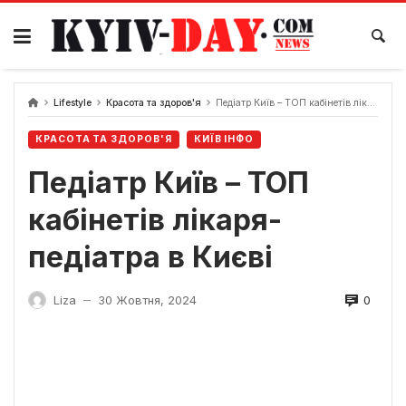
Перейти
до
вмісту
Lifestyle
Красота та здоров'я
Педіатр Київ – ТОП кабінетів лікаря-педіатра в Києві
КРАСОТА ТА ЗДОРОВ'Я
КИЇВ ІНФО
Педіатр Київ – ТОП
кабінетів лікаря-
педіатра в Києві
0
Liza
30 Жовтня, 2024
—