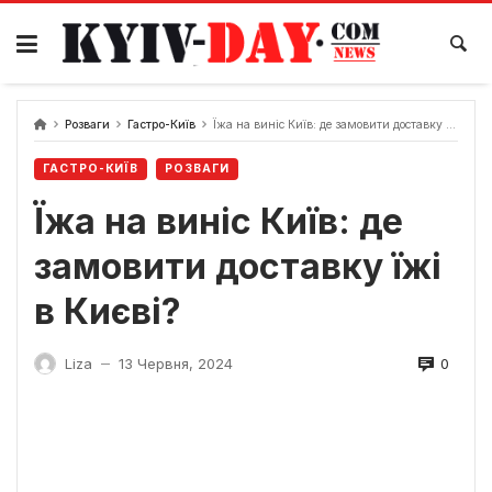
Перейти
до
вмісту
Розваги
Гастро-Київ
Їжа на виніс Київ: де замовити доставку їжі в Києві?
ГАСТРО-КИЇВ
РОЗВАГИ
Їжа на виніс Київ: де
замовити доставку їжі
в Києві?
0
Liza
13 Червня, 2024
—