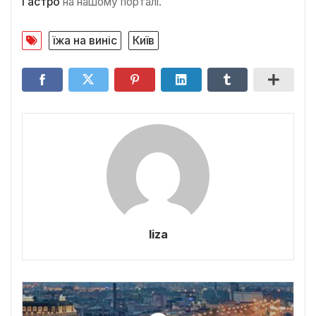
Гастро
на нашому порталі.
їжа на виніс
Київ
liza