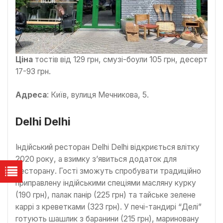
Ціна
тостів від 129 грн, смузі-боули 105 грн, десерт
17-93 грн.
Адреса
: Київ, вулиця Мечникова, 5.
Delhi Delhi
Індійський ресторан Delhi Delhi відкриється влітку
2020 року, а взимку з’явиться додаток для
ресторану. Гості зможуть спробувати традиційно
приправлену індійськими спеціями масляну курку
(190 грн), палак панір (225 грн) та тайське зелене
каррі з креветками (323 грн). У печі-тандирі “Делі”
готують шашлик з баранини (215 грн), мариновану