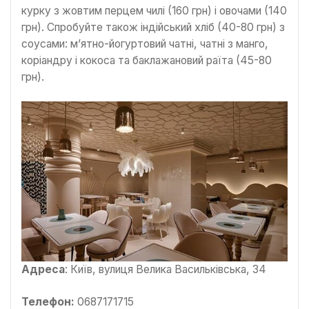
курку з жовтим перцем чилі (160 грн) і овочами (140
грн). Спробуйте також індійський хліб (40-80 грн) з
соусами: м’ятно-йогуртовий чатні, чатні з манго,
коріандру і кокоса та баклажановий раїта (45-80
грн).
Адреса
: Київ, вулиця Велика Васильківська, 34
Телефон:
0687171715