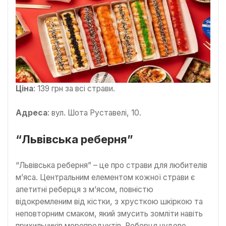
Ціна
: 139 грн за всі страви.
Адреса
: вул. Шота Руставелі, 10.
“Львівська реберня”
“Львівська реберня” – це про страви для любителів
м’яса. Центральним елементом кожної страви є
апетитні реберця з м’ясом, повністю
відокремленим від кістки, з хрусткою шкіркою та
неповторним смаком, який змусить зомліти навіть
прихильників морепродуктів. Реберця чудово