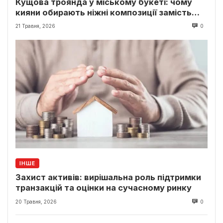
Кущова троянда у міському букеті: чому
кияни обирають ніжні композиції замість
класики
21 Травня, 2026
0
ІНШЕ
Захист активів: вирішальна роль підтримки
транзакцій та оцінки на сучасному ринку
20 Травня, 2026
0