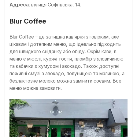
Адреса
: вулиця Софіївська, 14.
Blur Coffee
Blur Coffee – це затишна кав’ярня з говірким, але
цікавим і дотепним меню, що ідеально підходить
для швидкого сніданку або обіду. Окрім кави, в
меню є мюслі, курячі тости, пломбір з яловичиною
та кабачки з хумусом і авокадо. Також доступні
поживні смузі з авокадо, полуницею та малиною, а
безлактозне молоко можна замінити соєвим. Все
меню можна замовити.