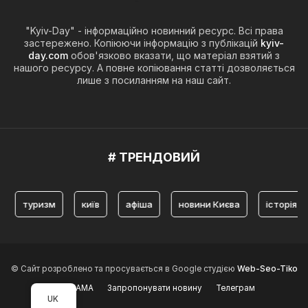
"Kyiv-Day" - інформаційно новинний ресурс. Всі права
застережено. Копіюючи інформацію з публікацій
kyiv-
day.com
обов'язково вказати, що матеріал взятий з
нашого ресурсу. А повне копіювання статті дозволяється
лише з посиланням на наш сайт.
# ТРЕНДОВИЙ
ризм
київ
афіша
новини Києва
історія Києва
© Сайт розроблено та просувається в Google студією
Web-Seo-Tiko
РЕКЛАМА
Запропонувати новину
Телеграм
UK