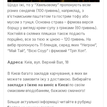
Щодо їжі, то у “Хвильовому” пропонують вісім
різних сендвічів (100 гривень), наприклад, з
в’єтнамським паштетом та гострим тофу або
мусом з тунця. Основна страва – фірмова версія
борщу у вигляді крем-супу з грінками (60 гривень).
Коктейлі в скляних пляшках також подають
порційно, все за тією ж ціною – 120 гривень. На
вибір пропонують 11 блендів, серед яких “Негроні”,
“Май Тай”, “Віскі Соур” і фірмовий “Тріп Хоп”.
Адреса
: Київ, вул. Верхній Вал, 18
В Києві багато закладів харчування, в яких ви
можете замовити їжу з доставкою. Вибирайте
заклади з їжею на виніс в Києві
по своїм
смаковим вподобанням, бажаємо смачного!
Більше актуальної інформації читайте в рубриці