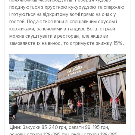
поєднуються з хрусткою кукурудзою та спаржею
і готуються на відкритому вогні прямо на очах у
гостей. Подаються вони зі спеціальним соусом і
коржиками, запеченими в тандирі. Всі ці страви
можна скуштувати в ресторані, але якщо ви
замовляєте їх на винос, то отримуєте знижку 15%.
Ціни
: Закуски 85-240 грн, салати 99-195 грн,
основні страви 129-295 грн, рибні страви 139-285