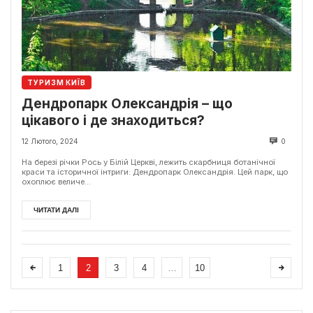
ТУРИЗМ КИЇВ
Дендропарк Олександрія – що
цікавого і де знаходиться?
12 Лютого, 2024
0
На березі річки Рось у Білій Церкві, лежить скарбниця ботанічної
краси та історичної інтриги: Дендропарк Олександрія. Цей парк, що
охоплює величе...
ЧИТАТИ ДАЛІ
1
2
3
4
…
10