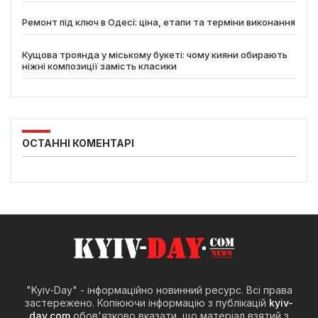
Ремонт під ключ в Одесі: ціна, етапи та терміни виконання
Кущова троянда у міському букеті: чому кияни обирають
ніжні композиції замість класики
ОСТАННІ КОМЕНТАРІ
"Kyiv-Day" - інформаційно новинний ресурс. Всі права
застережено. Копіюючи інформацію з публікацій
kyiv-
day.com
обов'язково вказати, що матеріал взятий з