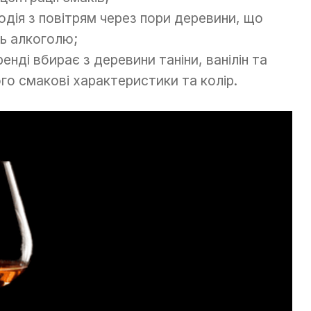
одія з повітрям через пори деревини, що
ть алкоголю;
нді вбирає з деревини таніни, ванілін та
ого смакові характеристики та колір.