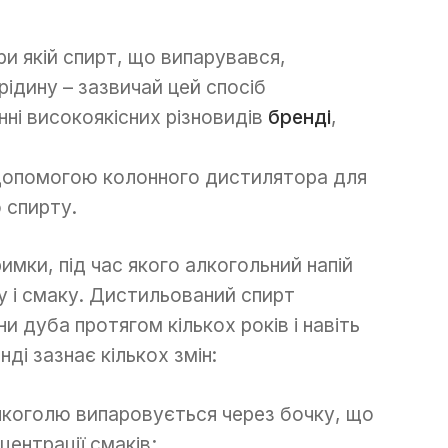
ри якій спирт, що випарувався,
рідину – зазвичай цей спосіб
ні високоякісних різновидів
бренді
,
 допомогою колонного дистилятора для
 спирту.
имки, під час якого алкогольний напій
у і смаку. Дистильований спирт
и дуба протягом кількох років і навіть
ді зазнає кількох змін:
лкоголю випаровується через бочку, що
ентрації смаків;