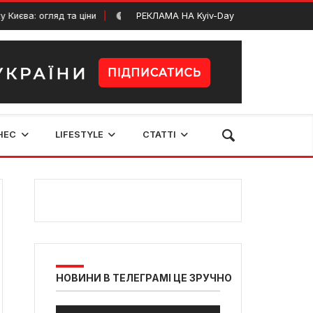
: огляд та ціни
РЕКЛАМА НА Kyiv-Day
Фестиваль “Вулична їжа: смаки
22 Червня, 2024
НЕС
LIFESTYLE
СТАТТІ
НОВИНИ В ТЕЛЕГРАМІ ЦЕ ЗРУЧНО