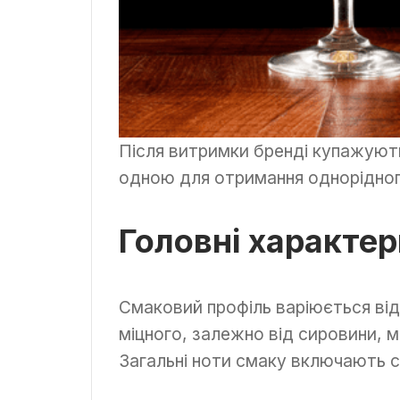
Після витримки бренді купажують 
одною для отримання однорідног
Головні характер
Смаковий профіль варіюється від
міцного, залежно від сировини, 
Загальні ноти смаку включають су