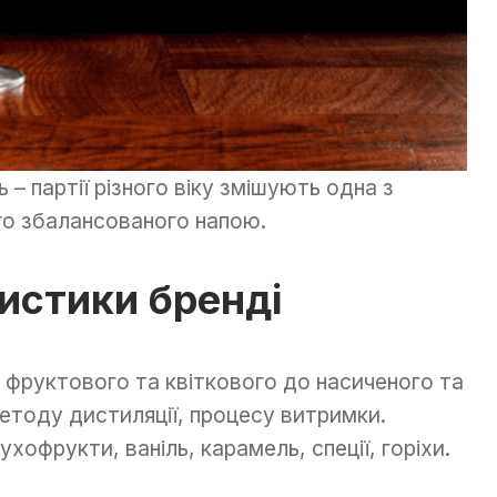
– партії різного віку змішують одна з
о збалансованого напою.
истики бренді
 фруктового та квіткового до насиченого та
методу дистиляції, процесу витримки.
хофрукти, ваніль, карамель, спеції, горіхи.