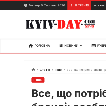
Перейти
Четвер 6 Серпень 2026
Масаж Київ. Масажисти та м
В ТРЕНДІ
13 Березня, 2024
до
вмісту
ГОЛОВНА
НОВИНИ
РУБР
Статті
Інше
Все, що потрібно знати п
ІНШЕ
Все, що потрі