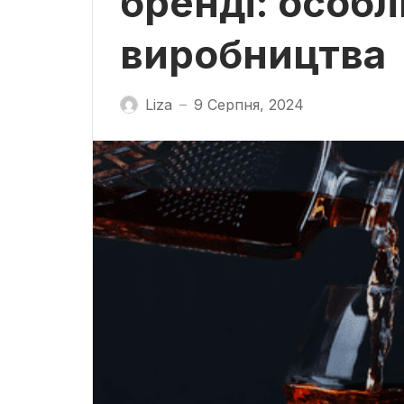
бренді: особл
виробництва
Liza
9 Серпня, 2024
—