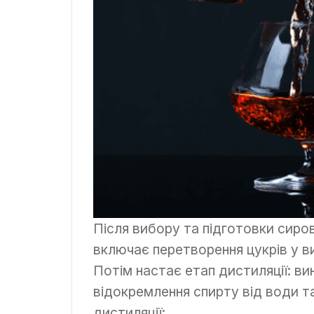
Після вибору та підготовки сиро
включає перетворення цукрів у ви
Потім настає етап дистиляції: в
відокремлення спирту від води т
дистиляції: