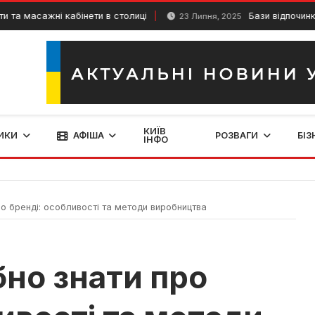
асажні кабінети в столиці
Бази відпочинку Києва
23 Липня, 2025
КИЇВ
ИКИ
АФІША
РОЗВАГИ
БІЗ
ІНФО
ро бренді: особливості та методи виробництва
бно знати про