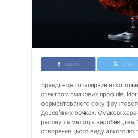
Facebook
Твіттер X
Бренді – це популярний алкоголь
спектром смакових профілів. Йо
ферментованого соку фруктовог
дерев’яних бочках. Смакові хар
регіону та методів виробництва. 
створення цього виду алкоголю т