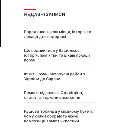
НЕДАВНІ ЗАПИСИ
Бородянка: цікаві місця, історія та
локації для подорожі
Що подивитися у Василькові:
історія, пам’ятки та цікаві локації
поруч
inBus: Зручні автобусні рейси з
України до Європи
Ремонт під ключ в Одесі: ціна,
етапи та терміни виконання
Кущова троянда у міському букеті:
чому кияни обирають ніжні
композиції замість класики