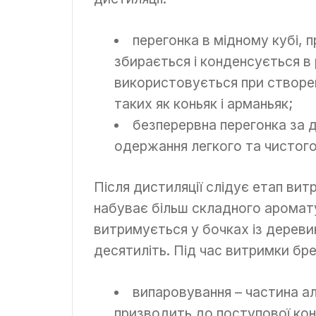
перегонка в мідному кубі, п
збирається і конденсується в 
використовується при створен
таких як коньяк і арманьяк;
безперервна перегонка за
одержання легкого та чистого
Після дистиляції слідує етап витр
набуває більш складного аромат
витримується у бочках із деревин
десятиліть. Під час витримки брен
випаровування – частина а
призводить до поступової конц