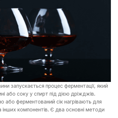
вини запускається процес ферментації, який
ні або соку у спирт під дією дріжджів.
ино або ферментований сік нагрівають для
а інших компонентів. Є два основні методи