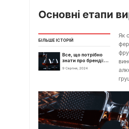
Основні етапи в
Як 
БІЛЬШЕ ІСТОРІЙ
фер
фру
Все, що потрібно
знати про бренді:
вин
особливості та
9 Серпня, 2024
алк
методи
виробництва
гру