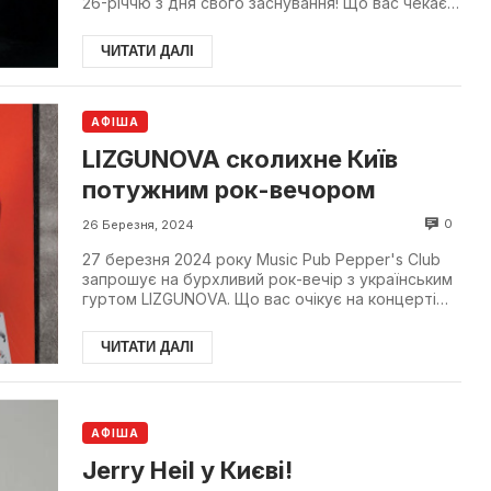
26-річчю з дня свого заснування! Що вас чекає
на кон...
ЧИТАТИ ДАЛІ
АФІША
LIZGUNOVA сколихне Київ
потужним рок-вечором
0
26 Березня, 2024
27 березня 2024 року Music Pub Pepper's Club
запрошує на бурхливий рок-вечір з українським
гуртом LIZGUNOVA. Що вас очікує на концерті
LIZGUNOVA ...
ЧИТАТИ ДАЛІ
АФІША
Jerry Heil у Києві!