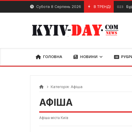
Перейти
Субота 8 Серпень 2026
В ТРЕНДІ
Будинок 
20 Грудня, 2023
до
вмісту
ГОЛОВНА
НОВИНИ
РУБР
Категорія:
Афіша
АФІША
Афіша міста Київ