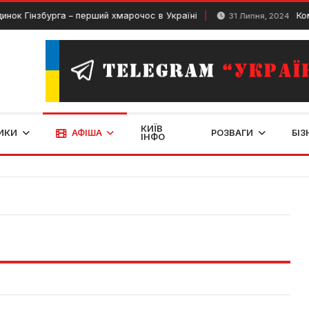
Гінзбурга – перший хмарочос в Україні
Комп’юте
31 Липня, 2024
КИЇВ
ИКИ
АФІША
РОЗВАГИ
БІЗ
ІНФО