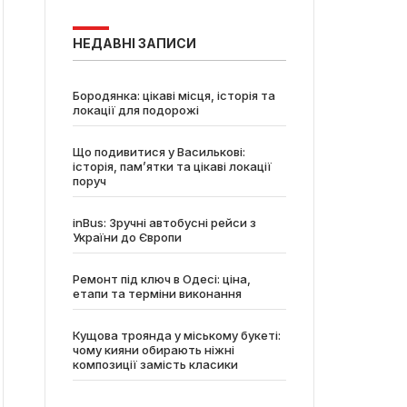
НЕДАВНІ ЗАПИСИ
Бородянка: цікаві місця, історія та
локації для подорожі
Що подивитися у Василькові:
історія, пам’ятки та цікаві локації
поруч
inBus: Зручні автобусні рейси з
України до Європи
Ремонт під ключ в Одесі: ціна,
етапи та терміни виконання
Кущова троянда у міському букеті:
чому кияни обирають ніжні
композиції замість класики