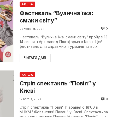
АФІША
Фестиваль “Вулична їжа:
смаки світу”
0
22 Червня, 2024
Фестиваль “Вулична їжа: смаки світу” пройде 13-
14 липня в Арт-завод Платформа в Києві. Цей
фестиваль для справжніх гурманів та всіх
любителів но...
ЧИТАТИ ДАЛІ
АФІША
Стріп спектакль “Повія” у
Києві
0
17 Квітня, 2024
Стріп спектакль "Повія" 11 травня о 18:00 в
МЦКМ "Жовтневий Палац" у Києві. Спектакль за
мотивами роману Панаса Мирного "Повія" — це