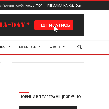
рні клуби Києва: ТОП геймерських майданчиків у Києві
РЕКЛАМА НА Kyiv-Day
12 Груд
НЕС
LIFESTYLE
СТАТТІ
НОВИНИ В ТЕЛЕГРАМІ ЦЕ ЗРУЧНО