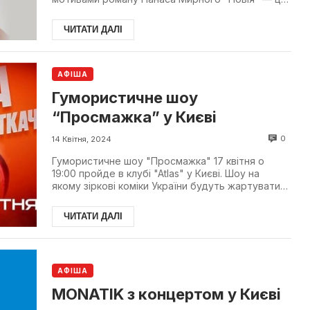
перший танцю...
ЧИТАТИ ДАЛІ
АФІША
Гумористичне шоу
“Просмажка” у Києві
0
14 Квітня, 2024
Гумористичне шоу "Просмажка" 17 квітня о
19:00 пройде в клубі "Atlas" у Києві. Шоу на
якому зіркові коміки України будуть жартувати
гостро "просм...
ЧИТАТИ ДАЛІ
АФІША
MONATIK з концертом у Києві