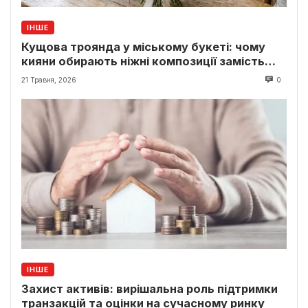
ІНШЕ
Кущова троянда у міському букеті: чому
кияни обирають ніжні композиції замість
класики
21 Травня, 2026
0
ІНШЕ
Захист активів: вирішальна роль підтримки
транзакцій та оцінки на сучасному ринку