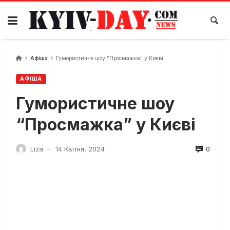
Перейти
до
вмісту
Афіша
Гумористичне шоу “Просмажка” у Києві
АФІША
Гумористичне шоу
“Просмажка” у Києві
0
Liza
14 Квітня, 2024
—