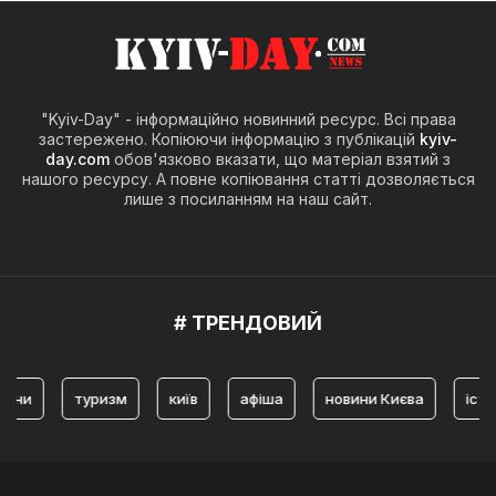
"Kyiv-Day" - інформаційно новинний ресурс. Всі права
застережено. Копіюючи інформацію з публікацій
kyiv-
day.com
обов'язково вказати, що матеріал взятий з
нашого ресурсу. А повне копіювання статті дозволяється
лише з посиланням на наш сайт.
# ТРЕНДОВИЙ
туризм
київ
афіша
новини Києва
історія К