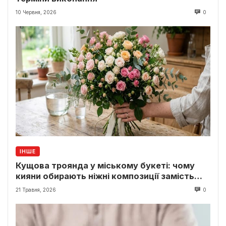
10 Червня, 2026
0
ІНШЕ
Кущова троянда у міському букеті: чому
кияни обирають ніжні композиції замість
класики
21 Травня, 2026
0