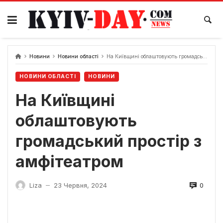
Перейти
до
вмісту
Новини
Новини області
На Київщині облаштовують громадський простір з амфітеатром
НОВИНИ ОБЛАСТІ
НОВИНИ
На Київщині
облаштовують
громадський простір з
амфітеатром
0
Liza
23 Червня, 2024
—