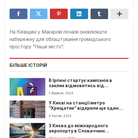
На Київщині у Макарові почали оновлювати
набережну для облаштування громадського
простору “Наше місто”.
БІЛЬШЕ ІСТОРІЙ
В Ірпені стартує кампанія в
заклик відмовитись від
російського контенту
3 Вересня, 2024
У Києві на станції метро
“Хрещатик” відкрили ще один
вхід
4 Квітня, 2024
З Києва до міжнародного
аеропорту в Словаччині
планують запустити поїзд