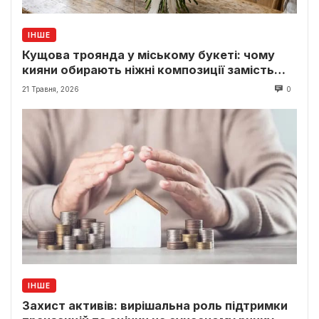
ІНШЕ
Кущова троянда у міському букеті: чому
кияни обирають ніжні композиції замість
класики
21 Травня, 2026
0
ІНШЕ
Захист активів: вирішальна роль підтримки