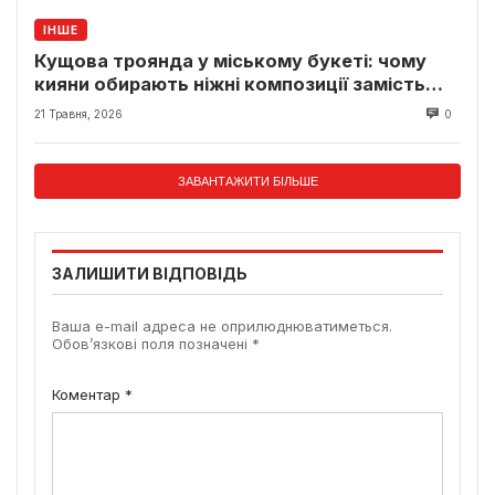
ІНШЕ
Кущова троянда у міському букеті: чому
кияни обирають ніжні композиції замість
класики
21 Травня, 2026
0
ЗАВАНТАЖИТИ БІЛЬШЕ
ЗАЛИШИТИ ВІДПОВІДЬ
Ваша e-mail адреса не оприлюднюватиметься.
Обов’язкові поля позначені
*
Коментар
*