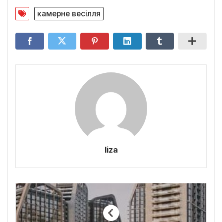
камерне весілля
liza