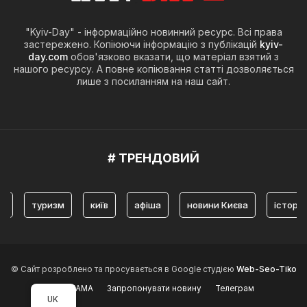
"Kyiv-Day" - інформаційно новинний ресурс. Всі права
застережено. Копіюючи інформацію з публікацій
kyiv-
day.com
обов'язково вказати, що матеріал взятий з
нашого ресурсу. А повне копіювання статті дозволяється
лише з посиланням на наш сайт.
# ТРЕНДОВИЙ
туризм
київ
афіша
новини Києва
історія Києва
© Сайт розроблено та просувається в Google студією
Web-Seo-Tiko
РЕКЛАМА
Запропонувати новину
Телеграм
UK