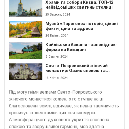
Храми та собори Києва: ТОП-12
найвідоміших святинь столиці
25 Вересня, 2024
Музей «Пирогово»: історія, цікаві
факти, ціна та адреса
26 Квітня, 2024
Кийлівська Асканія – заповідник-
ферма на Київщині
8 Серпня, 2024
Свято-Покровський жіночий
монастир: Оазис спокою та
духовної величі в серці Києва
16 Квітня, 2024
Під могутніми вежами Свято-Покровського
жіночого монастиря кожен, хто ступає на ці
благословенні землі, відчуває, як певна таємничість
пронизує кожен камінь цих святих мурів.
Атмосфера цього духовного укриття сповнена
спокою та зворушливої гармонії, мов здатна