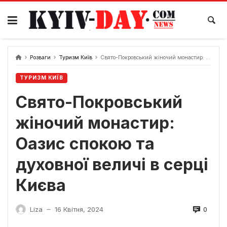
Перейти
до
вмісту
Розваги
Туризм Київ
Свято-Покровський жіночий монастир: Оазис спокою та духовної величі в серці Києва
ТУРИЗМ КИЇВ
Свято-Покровський
жіночий монастир:
Оазис спокою та
духовної величі в серці
Києва
0
Liza
16 Квітня, 2024
—