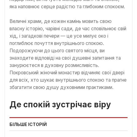
яка наповнює серце радістю та глибоким спокоєм.
Величні храми, де кожен камінь мовить свою
власну історію, чарівні сади, де час сповільнює свій
хід, і загадкові печери — це усе милує око і
поглиблює почуття внутрішнього спокою.
Подорожуючи до цього святого місця, ви
знаходите відповіді на свої душевні запитання та
занурюєтеся в духовну розмисливість.
Покровський жіночий монастир відчиняє свої двері
для всіх, хто шукає внутрішнього спокою та прагне
збагатити свою душу духовними практиками.
Де спокій зустрічає віру
БІЛЬШЕ ІСТОРІЙ