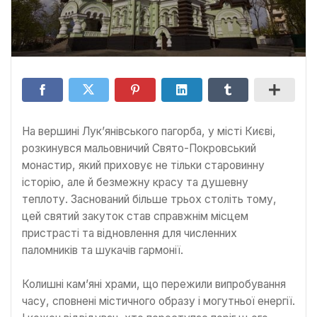
На вершині Лук’янівського пагорба, у місті Києві,
розкинувся мальовничий Свято-Покровський
монастир, який приховує не тільки старовинну
історію, але й безмежну красу та душевну
теплоту. Заснований більше трьох століть тому,
цей святий закуток став справжнім місцем
пристрасті та відновлення для численних
паломників та шукачів гармонії.
Колишні кам’яні храми, що пережили випробування
часу, сповнені містичного образу і могутньої енергії.