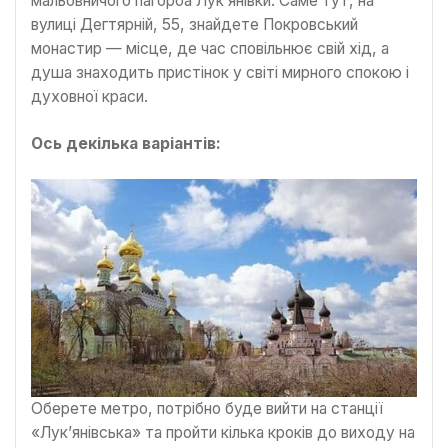
мальовничого пагорба Лук’янівки. Саме тут, на
вулиці Дегтярній, 55, знайдете Покровський
монастир — місце, де час сповільнює свій хід, а
душа знаходить пристінок у світі мирного спокою і
духовної краси.
Ось декілька варіантів:
Оберете метро, потрібно буде вийти на станції
«Лук’янівська» та пройти кілька кроків до виходу на