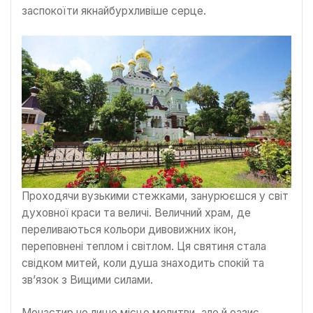
заспокоїти якнайбурхливіше серце.
Проходячи вузькими стежками, занурюєшся у світ
духовної краси та величі. Величний храм, де
переливаються кольори дивовижних ікон,
переповнені теплом і світлом. Ця святиня стала
свідком митей, коли душа знаходить спокій та
зв’язок з Вищими силами.
Монастир не лише місце молитви, але й оазис