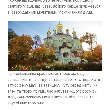
І кожен відвідувач, хто переступає поріг цього
святого місця, відчуває, як його серце зв’язується
зі стародавніми молитвами і покликанням душі.
Приголомшлива краса монастирських садів,
запашні квіти та співуча пташина тріль, створюють
атмосферу магії та затишку. Тут, серед квітучих
алей та тихих прудів, час набуває іншого розміру,
даруючи кожному можливість знайти спокій та
внутрішню гармонію.