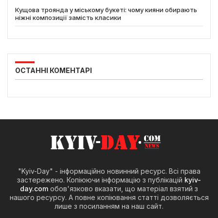
Кущова троянда у міському букеті: чому кияни обирають
ніжні композиції замість класики
ОСТАННІ КОМЕНТАРІ
"Kyiv-Day" - інформаційно новинний ресурс. Всі права
застережено. Копіюючи інформацію з публікацій
kyiv-
day.com
обов'язково вказати, що матеріал взятий з
нашого ресурсу. А повне копіювання статті дозволяється
лише з посиланням на наш сайт.