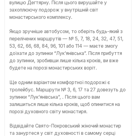
вулицю Дегтярну. Після цього вирушайте у
захоплюючу подорож у внутрішній світ
монастирського комплексу.
Якщо зручніше автобусом, то оберіть будь-який з
перелічених маршрутів — № 5, 7, 18, 24, 32, 47, 51,
53, 62, 66, 68, 84, 96, 101 або 114 — маєте змогу
доїхати до зупинки “Лук’янівська”. Після прибуття
до зупинки, зробивши лише кілька кроків, ви вже
будете на порозі монастирських воріт.
Ще одним варіантом комфортної подорожі є
тролейбус. Маршрути № 3, 6, 17 та 27 довезуть до
зупинки “Лук’янівська”, . Після цього вам
залишиться лише кілька кроків, щоб опинитися на
порозі духовного світу монастиря.
Відвідайте Свято-Покровський жіночий монастир
та зануртеся у світ духовності в самому серці