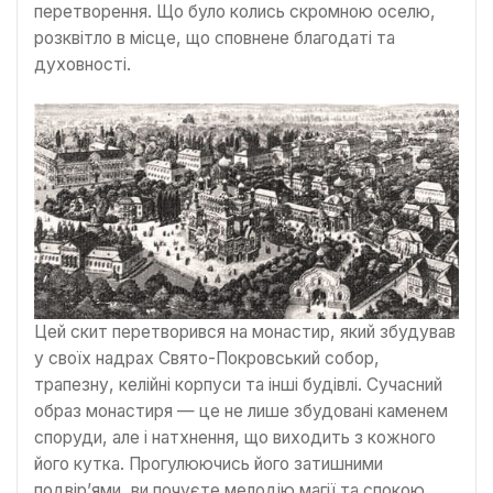
перетворення. Що було колись скромною оселю,
розквітло в місце, що сповнене благодаті та
духовності.
Цей скит перетворився на монастир, який збудував
у своїх надрах Свято-Покровський собор,
трапезну, келійні корпуси та інші будівлі. Сучасний
образ монастиря — це не лише збудовані каменем
споруди, але і натхнення, що виходить з кожного
його кутка. Прогулюючись його затишними
подвір’ями, ви почуєте мелодію магії та спокою,