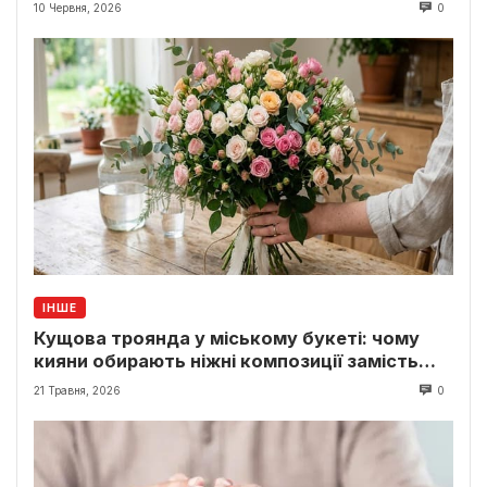
10 Червня, 2026
0
ІНШЕ
Кущова троянда у міському букеті: чому
кияни обирають ніжні композиції замість
класики
21 Травня, 2026
0