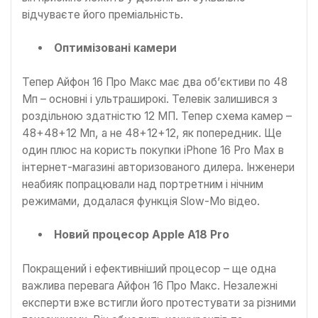
відчуваєте його преміальність.
Оптимізовані камери
Тепер Айфон 16 Про Макс має два об’єктиви по 48
Мп – основні і ультраширокі. Телевік залишився з
роздільною здатністю 12 МП. Тепер схема камер –
48+48+12 Мп, а не 48+12+12, як попередник. Ще
один плюс на користь покупки iPhone 16 Pro Max в
інтернет-магазині авторизованого дилера. Інженери
неабияк попрацювали над портретним і нічним
режимами, додалася функція Slow-Mo відео.
Новий процесор Apple A18 Pro
Покращений і ефективніший процесор – ще одна
важлива перевага Айфон 16 Про Макс. Незалежні
експерти вже встигли його протестувати за різними