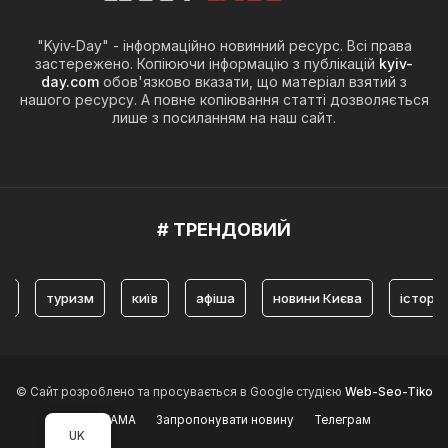
"Kyiv-Day" - інформаційно новинний ресурс. Всі права
застережено. Копіюючи інформацію з публікацій
kyiv-
day.com
обов'язково вказати, що матеріал взятий з
нашого ресурсу. А повне копіювання статті дозволяється
лише з посиланням на наш сайт.
# ТРЕНДОВИЙ
туризм
київ
афіша
новини Києва
історія Киє
© Сайт розроблено та просувається в Google студією
Web-Seo-Tiko
РЕКЛАМА
Запропонувати новину
Телеграм
UK