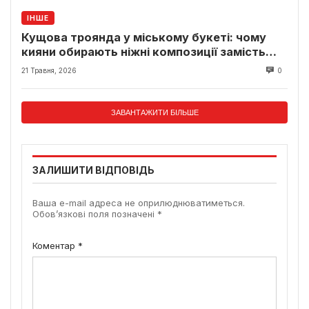
ІНШЕ
Кущова троянда у міському букеті: чому
кияни обирають ніжні композиції замість
класики
21 Травня, 2026
0
ЗАВАНТАЖИТИ БІЛЬШЕ
ЗАЛИШИТИ ВІДПОВІДЬ
Ваша e-mail адреса не оприлюднюватиметься.
Обов’язкові поля позначені
*
Коментар
*