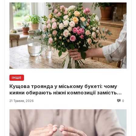
ІНШЕ
Кущова троянда у міському букеті: чому
кияни обирають ніжні композиції замість
класики
21 Травня, 2026
0