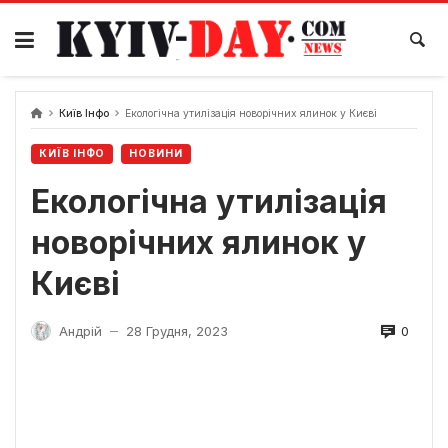
Перейти
до
вмісту
Київ Інфо
Екологічна утилізація новорічних ялинок у Києві
КИЇВ ІНФО
НОВИНИ
Екологічна утилізація
новорічних ялинок у
Києві
0
Андрій
28 Грудня, 2023
—