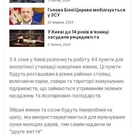
11 Квітня, 2024
Голова Білої Церкви мобілізується
у ЗСУ
30 Березня, 2024
У Києві до 14 років в’язниці
засудили рецидивіста
2 Лютого, 2024
З 4 січня у Києві розпочнуть роботу 44 пункти для
екологічної утилізації новорічних ялинок. Ці пункти
будуть розташовані в різних районах столиці,
включаючи парки, сквери та території комунальних
підприємств, що займаються утриманням зелених
насаджень та лісопаркових господарств.
Зібрані ялинки та сосни будуть перероблені на
щепу, яка використовуватиметься для мульчування
лунок молодих дерев, тим самим надаючи їм
“друге життя”