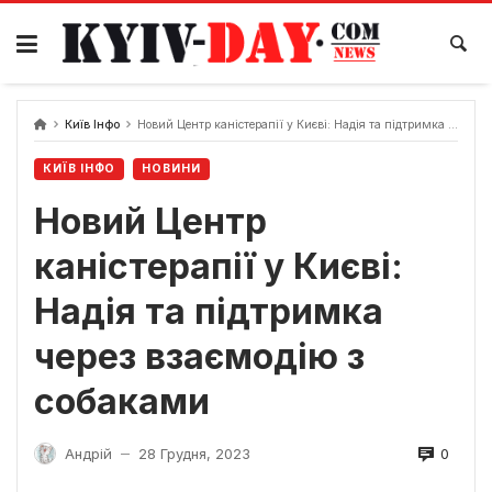
Перейти
до
вмісту
Київ Інфо
Новий Центр каністерапії у Києві: Надія та підтримка через взаємодію з собаками
КИЇВ ІНФО
НОВИНИ
Новий Центр
каністерапії у Києві:
Надія та підтримка
через взаємодію з
собаками
0
Андрій
28 Грудня, 2023
—