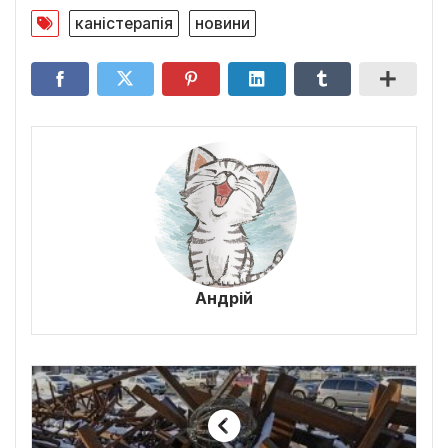
каністерапія
новини
Андрій