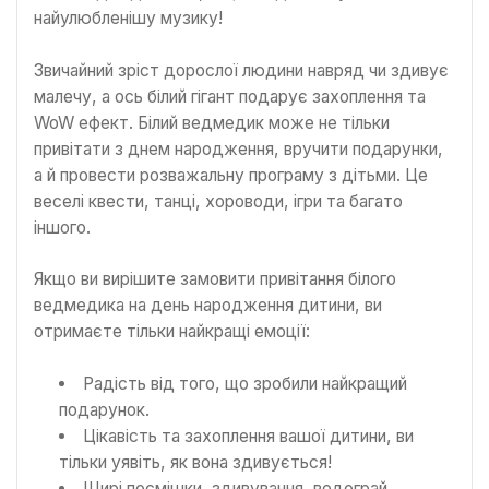
найулюбленішу музику!
Звичайний зріст дорослої людини навряд чи здивує
малечу, а ось білий гігант подарує захоплення та
WoW ефект. Білий ведмедик може не тільки
привітати з днем народження, вручити подарунки,
а й провести розважальну програму з дітьми. Це
веселі квести, танці, хороводи, ігри та багато
іншого.
Якщо ви вирішите замовити привітання білого
ведмедика на день народження дитини, ви
отримаєте тільки найкращі емоції:
Радість від того, що зробили найкращий
подарунок.
Цікавість та захоплення вашої дитини, ви
тільки уявіть, як вона здивується!
Щирі посмішки, здивування, водограй