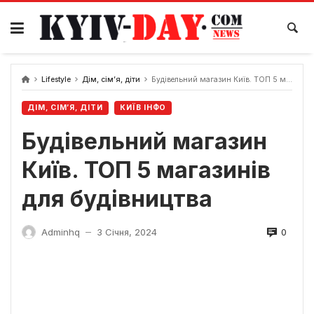
Перейти
до
вмісту
Lifestyle
Дім, сім’я, діти
Будівельний магазин Київ. ТОП 5 магазинів для будівництва
ДІМ, СІМ’Я, ДІТИ
КИЇВ ІНФО
Будівельний магазин
Київ. ТОП 5 магазинів
для будівництва
0
Adminhq
3 Січня, 2024
—