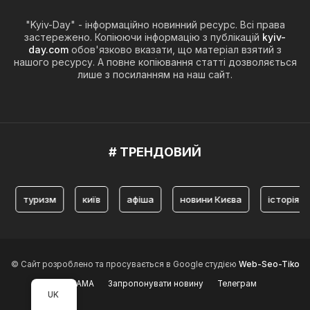
"Kyiv-Day" - інформаційно новинний ресурс. Всі права
застережено. Копіюючи інформацію з публікацій
kyiv-
day.com
обов'язково вказати, що матеріал взятий з
нашого ресурсу. А повне копіювання статті дозволяється
лише з посиланням на наш сайт.
# ТРЕНДОВИЙ
ризм
київ
афіша
новини Києва
історія Києва
© Сайт розроблено та просувається в Google студією
Web-Seo-Tiko
РЕКЛАМА
Запропонувати новину
Телеграм
UK