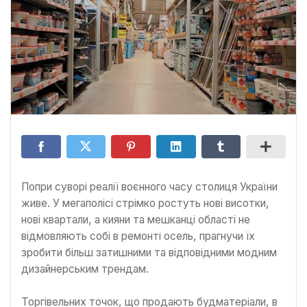
Попри суворі реалії воєнного часу столиця України
живе. У мегаполісі стрімко ростуть нові висотки,
нові квартали, а кияни та мешканці області не
відмовляють собі в ремонті осель, прагнучи їх
зробити більш затишними та відповідними модним
дизайнерським трендам.
Торгівельних точок, що продають будматеріали, в