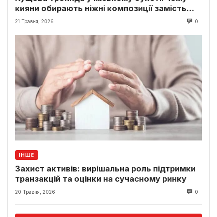
кияни обирають ніжні композиції замість
класики
21 Травня, 2026
0
ІНШЕ
Захист активів: вирішальна роль підтримки
транзакцій та оцінки на сучасному ринку
20 Травня, 2026
0