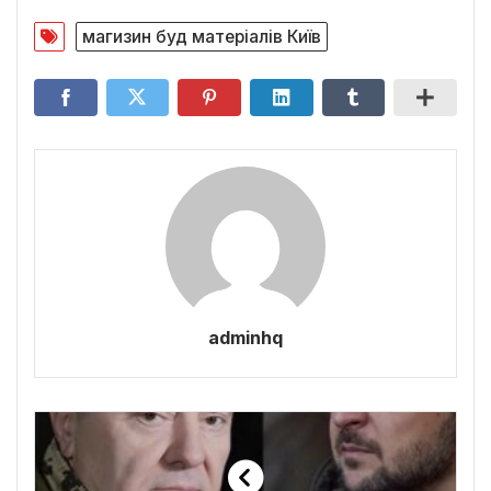
магизин буд матеріалів Київ
adminhq