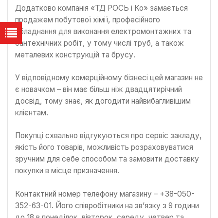
Додатково компанія «ТД POCЬ і Ко» замається
продажем побутової хімії, професійного
обладнання для виконання електромонтажних та
сантехнічних робіт, у тому числі труб, а також
металевих конструкцій та брусу.
У відповідному комерційному бізнесі цей магазин не
є новачком – він має більш ніж двадцятирічний
досвід, тому знає, як догодити найвибагливішим
клієнтам.
Покупці схвально відгукуються про сервіс закладу,
якість його товарів, можливість розраховуватися
зручним для себе способом та замовити доставку
покупки в місце призначення.
Контактний номер телефону магазину – +38-050-
352-63-01. Його співробітники на зв’язку з 9 години
до 18 в понеділок, вівторок, середу, четвер та