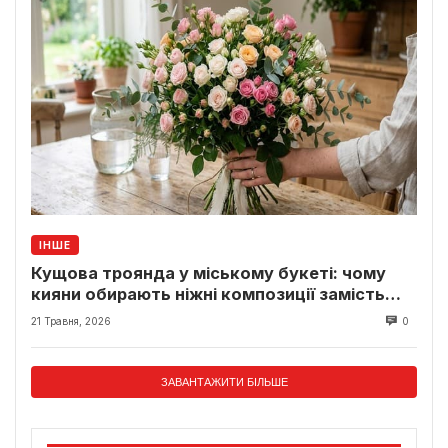
ІНШЕ
Кущова троянда у міському букеті: чому
кияни обирають ніжні композиції замість
класики
21 Травня, 2026
0
ЗАВАНТАЖИТИ БІЛЬШЕ