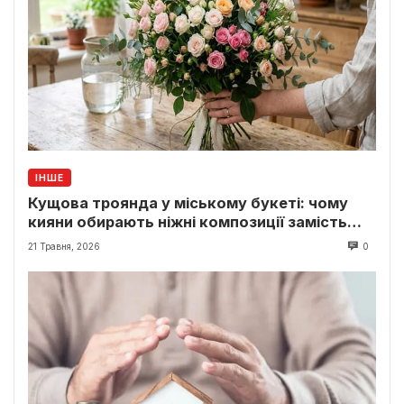
ІНШЕ
Кущова троянда у міському букеті: чому
кияни обирають ніжні композиції замість
класики
21 Травня, 2026
0