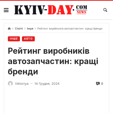
Перейти
до
вмісту
Статті
Інше
Рейтинг виробників автозапчастин: кращі бренди
ІНШЕ
АВТО
Рейтинг виробників
автозапчастин: кращі
бренди
0
Viktoriya
14 Грудня, 2024
—