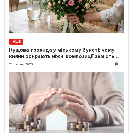
ІНШЕ
Кущова троянда у міському букеті: чому
кияни обирають ніжні композиції замість
класики
21 Травня, 2026
0