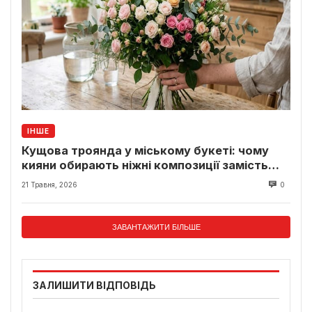
ІНШЕ
Кущова троянда у міському букеті: чому
кияни обирають ніжні композиції замість
класики
21 Травня, 2026
0
ЗАВАНТАЖИТИ БІЛЬШЕ
ЗАЛИШИТИ ВІДПОВІДЬ