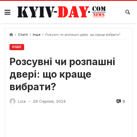
Перейти
до
вмісту
Статті
Інше
Розсувні чи розпашні двері: що краще вибрати?
ІНШЕ
Розсувні чи розпашні
двері: що краще
вибрати?
0
Liza
26 Серпня, 2024
—