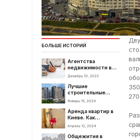
Дву
БОЛЬШЕ ИСТОРИЙ
сто
вал
Агентства
недвижимости в
отр
Киеве. Где искать
Декабрь 10, 2023
обо
профессиональных
Лучшие
риелторов?
350
строительные
270
компании. ТОП 10
Январь 15, 2024
застройщиков
Аренда квартир в
Киева
Раз
Киеве. Как
изменились цены
сра
Апрель 12, 2024
аренды в 2024 году
гор
Общежития в