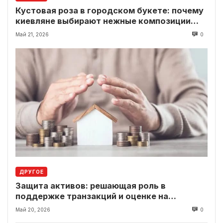
Кустовая роза в городском букете: почему
киевляне выбирают нежные композиции
вместо классики
Май 21, 2026
0
ДРУГОЕ
Защита активов: решающая роль в
поддержке транзакций и оценке на
современном рынке
Май 20, 2026
0