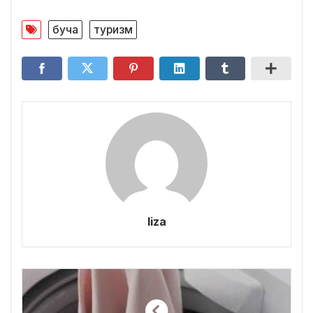
буча
туризм
liza