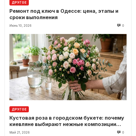
ДРУГОЕ
Ремонт под ключ в Одессе: цена, этапы и
сроки выполнения
Июнь 10, 2026
0
ДРУГОЕ
Кустовая роза в городском букете: почему
киевляне выбирают нежные композиции
вместо классики
Май 21, 2026
0