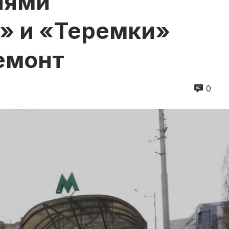
иями
» и «Теремки»
емонт
0