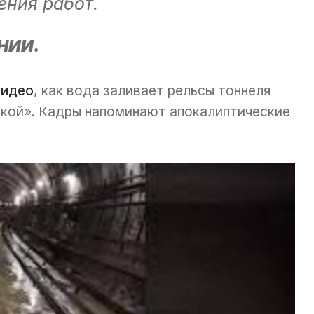
ения работ.
НИИ.
видео
, как вода заливает рельсы тоннеля
кой». Кадры напоминают апокалиптические