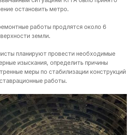
звычайным ситуациям КГГА было принято
ение остановить метро.
ремонтные работы продлятся около 6
оверхности земли.
алисты планируют провести необходимые
ерные изыскания, определить причины
стренные меры по стабилизации конструкций
ставрационные работы.