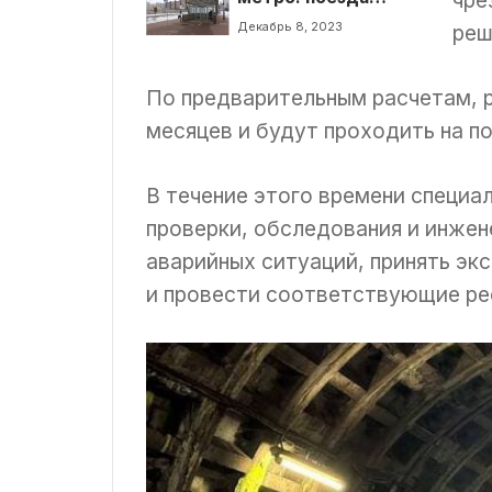
чре
между станциями
Декабрь 8, 2023
реш
«Демеевская» и
«Теремки» закрыты
на ремонт
По предварительным расчетам, 
месяцев и будут проходить на п
В течение этого времени специ
проверки, обследования и инжен
аварийных ситуаций, принять эк
и провести соответствующие ре