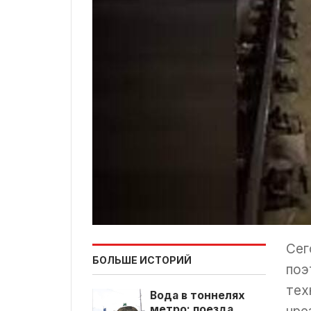
Сег
БОЛЬШЕ ИСТОРИЙ
поэ
тех
Вода в тоннелях
метро: поезда