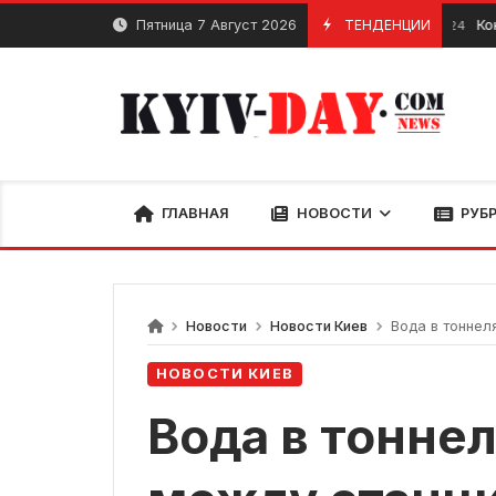
перейти
Пятница 7 Август 2026
ТЕНДЕНЦИИ
Кондиционе
Август 14, 2024
к
содержанию
ГЛАВНАЯ
НОВОСТИ
РУБ
Новости
Новости Киев
Вода в тоннелях м
НОВОСТИ КИЕВ
Вода в тоннел