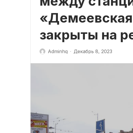
между станц
«Демеевская
закрыты на р
Adminhq
Декабрь 8, 2023
-