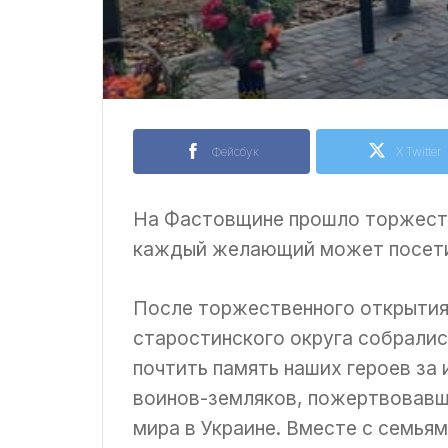
Фейсбук
X Twitter
На Фастовщине прошло торжеств
каждый желающий может посети
После торжественного открытия
старостинского округа собралис
почтить память наших героев за
воинов-земляков, пожертвовавш
мира в Украине. Вместе с семья