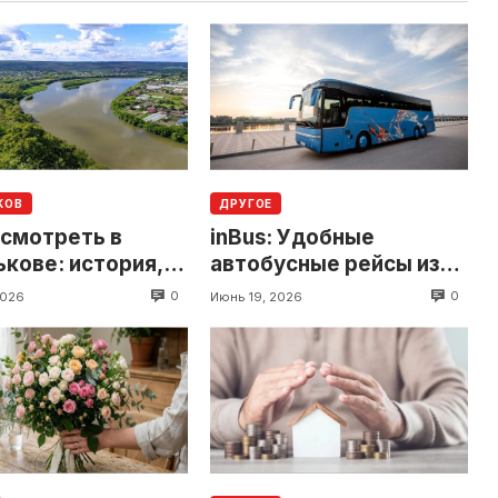
КОВ
ДРУГОЕ
осмотреть в
inBus: Удобные
кове: история,
автобусные рейсы из
примечательности
Украины в Европу
0
0
2026
Июнь 19, 2026
ересные локации