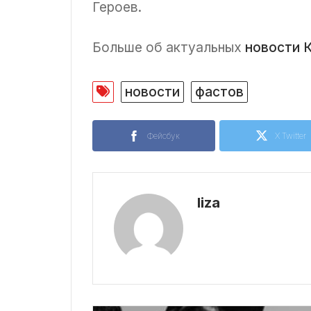
Героев.
Больше об актуальных
новости 
новости
фастов
Фейсбук
X Twitter
liza