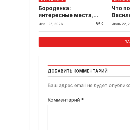
Бородянка:
Что п
интересные места,
Василь
история и локации для
досто
0
Июль 23, 2026
Июнь 22, 
путешествия
и инт
рядом
ЗА
ДОБАВИТЬ КОММЕНТАРИЙ
Ваш адрес email не будет опублик
Комментарий
*