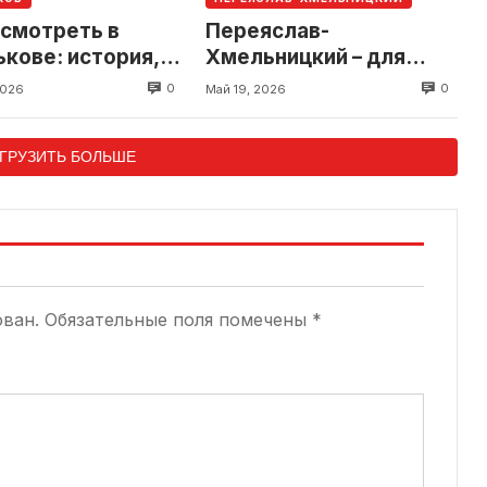
осмотреть в
Переяслав-
кове: история,
Хмельницкий – для
примечательности
туриста: ТОП локаций
0
0
2026
Май 19, 2026
ересные локации
ГРУЗИТЬ БОЛЬШЕ
ован.
Обязательные поля помечены
*