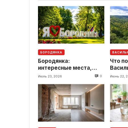
БОРОДЯНКА
ВАСИЛЬ
Бородянка:
Что п
интересные места,
Василь
история и локации для
досто
0
Июль 23, 2026
Июнь 22, 
путешествия
и инт
рядом