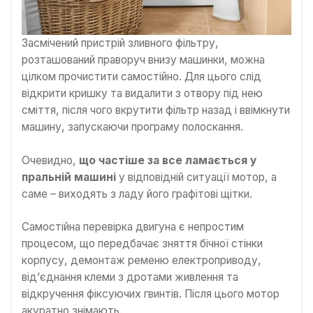
Засмічений пристрій зливного фільтру,
розташований праворуч внизу машинки, можна
цілком прочистити самостійно. Для цього слід
відкрити кришку та видалити з отвору під нею
сміття, після чого вкрутити фільтр назад і ввімкнути
машину, запускаючи програму полоскання.
Очевидно,
що частіше за все ламається у
пральній машині
у відповідній ситуації мотор, а
саме – виходять з ладу його графітові щітки.
Самостійна перевірка двигуна є непростим
процесом, що передбачає зняття бічної стінки
корпусу, демонтаж ременю електроприводу,
від’єднання клеми з дротами живлення та
відкручення фіксуючих гвинтів. Після цього мотор
акуратно знімають.