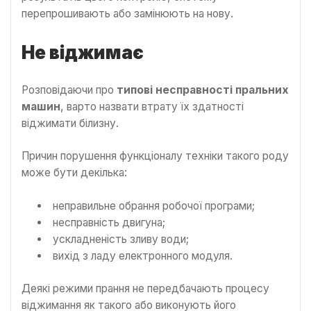
перепрошивають або замінюють на нову.
Не віджимає
Розповідаючи про
типові несправності пральних
машин
, варто назвати втрату їх здатності
віджимати білизну.
Причин порушення функціоналу техніки такого роду
може бути декілька:
неправильне обрання робочої програми;
несправність двигуна;
ускладненість зливу води;
вихід з ладу електронного модуля.
Деякі режими прання не передбачають процесу
віджимання як такого або виконують його