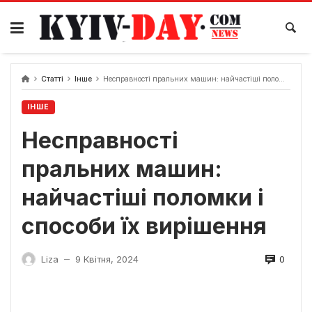
Перейти
до
вмісту
Статті
Інше
Несправності пральних машин: найчастіші поломки і способи їх вирішення
ІНШЕ
Несправності
пральних машин:
найчастіші поломки і
способи їх вирішення
0
Liza
9 Квітня, 2024
—