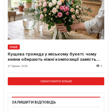
ІНШЕ
Кущова троянда у міському букеті: чому
кияни обирають ніжні композиції замість
класики
21 Травня, 2026
0
ЗАВАНТАЖИТИ БІЛЬШЕ
ЗАЛИШИТИ ВІДПОВІДЬ