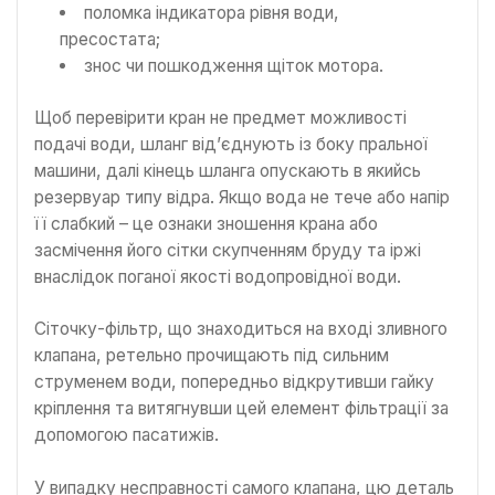
поломка індикатора рівня води,
пресостата;
знос чи пошкодження щіток мотора.
Щоб перевірити кран не предмет можливості
подачі води, шланг від’єднують із боку пральної
машини, далі кінець шланга опускають в якийсь
резервуар типу відра. Якщо вода не тече або напір
її слабкий – це ознаки зношення крана або
засмічення його сітки скупченням бруду та іржі
внаслідок поганої якості водопровідної води.
Сіточку-фільтр, що знаходиться на вході зливного
клапана, ретельно прочищають під сильним
струменем води, попередньо відкрутивши гайку
кріплення та витягнувши цей елемент фільтрації за
допомогою пасатижів.
У випадку несправності самого клапана, цю деталь