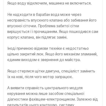
Якщо воду відключили, машинка не включиться.
Не надходити в барабан вода може через
несправність впускного клапана або забивання його
впускної сіточки. Проблема забитої сітки
вирішується її прочищанням. Якщо пошкодився сам
корпус клапана, він підлягає заміні.
Іноді причиною відмови техніки є недостатньо
щільно закритий люк. Якщо його механізм зламаний,
єдиним виходом є звернення до майстра.
Якщо стерлися щітки двигуна, спеціаліст замінить
їх на нові, після чого мотор запрацює.
А виявити справність центрального модуля
керування можна лише засобом спеціальної
діагностики фахівцем-електронщиком. Залежно від
результатів цього контролю, систему