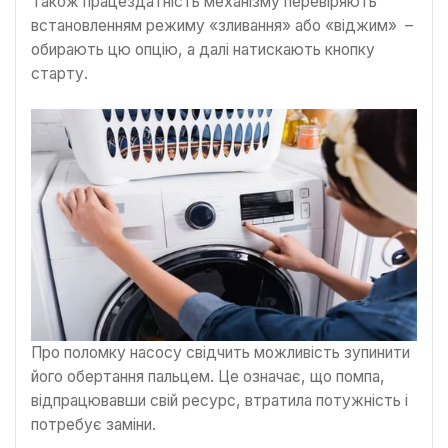
Також працездатність механізму перевіряють
встановленням режиму «зливання» або «віджим» –
обирають цю опцію, а далі натискають кнопку
старту.
Про поломку насосу свідчить можливість зупинити
його обертання пальцем. Це означає, що помпа,
відпрацювавши свій ресурс, втратила потужність і
потребує заміни.