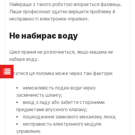
Найкраще з такого роботою впорається фахівець.
Лише професіонал здатен вирішити проблему й
несправності електроніки «пралки».
Не набирає воду
Цикл прання не розпочнеться, якщо машина не
набере воду.
Статися ця поломка може через такі фактори:
неможливість подачі води через
засміченість шлангу;
вихід з ладу або забиття сторонніми
предметами впускного клапану;
пошкодження замкового механізму люка;
несправність електронного модуля
управління;