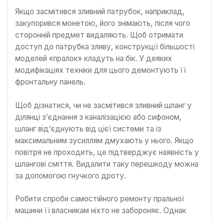
Якщо засмітився зливний патрубок, наприклад,
закупорився монетою, його знімають, після чого
сторонній предмет видаляють. Щоб отримати
доступ до патрубка зливу, конструкції більшості
моделей «пралок» кладуть на бік. У деяких
модифікаціях техніки для цього демонтують її
фронтальну панель.
Щоб дізнатися, чи не засмітився зливний шланг у
ділянці з’єднання з каналізацією або сифоном,
шланг від’єднують від цієї системи та із
максимальним зусиллям дмухають у нього. Якщо
повітря не проходить, це підтверджує наявність у
шлангові сміття. Видалити таку перешкоду можна
за допомогою гнучкого дроту.
Робити спроби самостійного ремонту пральної
машини її власникам ніхто не забороняє. Однак