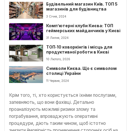
Будівельний магазин Київ. ТОП 5
магазинів для будівництва
3 Січня, 2024
Комп’ютерні клуби Києва: ТОП
геймерських майданчиків у Києві
31 Липня, 2024
ТОП‑10 коворкінгів і місць для
продуктивної роботи в Києві
10 Лютого, 2026
Символи Києва. Що є символом
столиці України
11 Червня, 2024
Крім того, ті, хто користується їхніми послугами,
запевняють, що вони фахівці. Детально
проаналізують можливі ризики злому та
пограбування, впроваджують оперативні
процедури, діють таким чином, щоб істотно
знизити ймовірність проникнення сторонніх осіб на