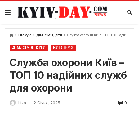
Перейти
до
вмісту
Lifestyle
Дім, сім’я, діти
Служба охорони Київ – ТОП 10 надійних служб для охорони
ДІМ, СІМ’Я, ДІТИ
КИЇВ ІНФО
Служба охорони Київ –
ТОП 10 надійних служб
для охорони
0
Liza
2 Січня, 2025
—