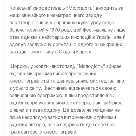
Київський кінофестиваль “Молодість” виходить за
межі звичайного кінемаграфічного заходу,
перетворюючись у справжню культурну подію.
Започаткований у 1970 році, цей фестиваль не лише
став однією з найстаріших кіноподій в Україні, але й
здобув заслужену репутацію одного з найкращих
заходів такого типу в Східній Європі.
Щороку, у жовтні-листопаді, “Молодість” збирає
під своїми крилами високопрофесійних
кінематографістів та шанувальників мистецтва кіно
з усього світу. Фестиваль відзначається своєю
величезною програмою, в якій представлені як
відомі твори українських режисерів, так і вибіркові
фільми з-поза кордону. Це дозволяє глядачам не
лише насолоджуватися витонченими стрічками
відомих авторів, але й відкривати для себе нові
грані світового кінематографу.