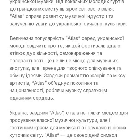
української музики. Від локальних молодих гуртів
до грандіозних виступів зірок світового рівня,
“Atlas” сприяє розвитку музичної індустрії та
залученню уваги до української сучасної культури.
Величезна популярність “Atlas” серед української
молоді свідчить про те, як цей фестиваль вдало
втілює дух вільності, самовираження та
толерантності. Це не лише місце для музичних
виступів, але і арена для творчого спілкування та
обміну ідеями. Завдяки розмаїттю жанрів та міксу
артистів, “Atlas” об’єднує покоління та
національності, роблячи музику справжнім
єднанням сердець.
Україна, завдяки “Atlas”, стала не тільки місцем для
просування власної музичної культури, але і
гостинним краєм для музикантів і слухачів із різних
куточків світу. “Atlas” — це своєрідний символ