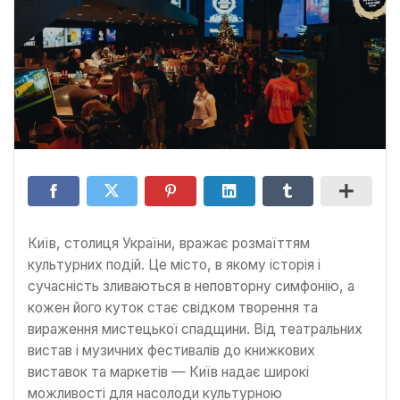
Київ, столиця України, вражає розмаїттям
культурних подій. Це місто, в якому історія і
сучасність зливаються в неповторну симфонію, а
кожен його куток стає свідком творення та
вираження мистецької спадщини. Від театральних
вистав і музичних фестивалів до книжкових
виставок та маркетів — Київ надає широкі
можливості для насолоди культурною