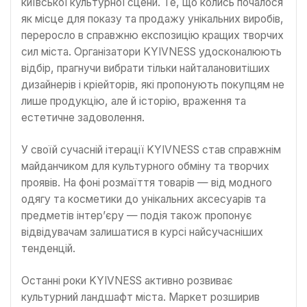
київської культурної сцени. Те, що колись почалося
як місце для показу та продажу унікальних виробів,
переросло в справжню експозицію кращих творчих
сил міста. Організатори KYIVNESS удосконалюють
відбір, прагнучи вибрати тільки найталановитіших
дизайнерів і кріейторів, які пропонують покупцям не
лише продукцію, але й історію, враження та
естетичне задоволення.
У своїй сучасній ітерації KYIVNESS став справжнім
майданчиком для культурного обміну та творчих
проявів. На фоні розмаїття товарів — від модного
одягу та косметики до унікальних аксесуарів та
предметів інтер’єру — подія також пропонує
відвідувачам залишатися в курсі найсучасніших
тенденцій.
Останні роки KYIVNESS активно розвиває
культурний ландшафт міста. Маркет розширив