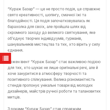
“Кураж Базар” — це не просто подія, це справжнє
свято креативності, шопінгу, смачної їжі та
благодійності. Ця подія започатковувалась як
барахолка для своїх, але пройшла шлях від
скромного заходу до великого святкування, яке
об’єднує творчих індивідуумів, гурманів,
шанувальників мистецтва та тих, хто вірить у силу
єднання.
Кожен івент “Кураж Базар” стає важливою подією
для тих, хто шукає не лише оригінальні речі, але й
хоче зануритися в атмосферу творчості та
позитивного спілкування. Велика різноманітність
стендів пропонує унікальні товари від молодих
дизайнерів, майстрів ручної роботи та талановитих
митців.
З роками “Кураж Базар” став справжнім