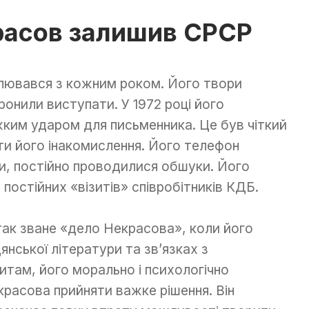
расов залишив СРСР
ювався з кожним роком. Його твори
онили виступати. У 1972 році його
ким ударом для письменника. Це був чіткий
іти його інакомислення. Його телефон
и, постійно проводилися обшуки. Його
постійних «візитів» співробітників КДБ.
так зване «дело Некрасова», коли його
нської літератури та зв’язках з
итам, його морально і психологічно
расова прийняти важке рішення. Він