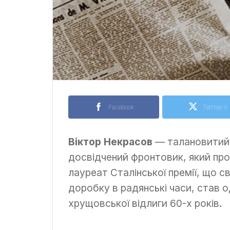
Facebook
Твіттер X
Віктор Некрасов
— талановитий 
досвідчений фронтовик, який прой
лауреат Сталінської премії, що 
доробку в радянські часи, став 
хрущовської відлиги 60-х років.