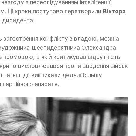
езгоду з переслідуванням інтелігенції,
зм. Ці кроки поступово перетворили
Віктора
 дисидента.
ь загострення конфлікту з владою, можна
і художника-шестидесятника Олександра
 промовою, в якій критикував відсутність
дкрито висловлювався проти введення військ
 та інші дії викликали дедалі більшу
 партійного апарату.