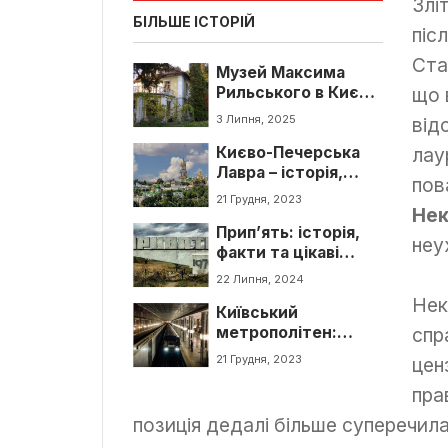
Злі
БІЛЬШЕ ІСТОРІЙ
піс
Ста
Музей Максима
Рильського в Києві:
що 
як доїхати, ціни,
3 Липня, 2025
від
графік роботи
Києво-Печерська
лау
Лавра – історія,
пов
сьогодення, факти
21 Грудня, 2023
Нек
Прип’ять: історія,
неу
факти та цікаві
місця. Що
22 Липня, 2024
подивитися у
Нек
Київський
Прип’яті
метрополітен:
спр
Київське метро
21 Грудня, 2023
цен
історія та факти
пра
позиція дедалі більше суперечила о