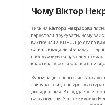
Чому Віктор Нек
Тиск на
Віктора Некрасова
посил
перестали друкувати, йому забор
виключили з КПРС, що стало важ
сигнал: влада не збиралася терп
прослуховувався, за ним стежил
квартира перетворилася на місце 
Кульмінацією цього тиску стало 
звинуватили у поширенні антирадя
дисидентами. Він піддавався доп
виснажували. Усе це змусило Нек