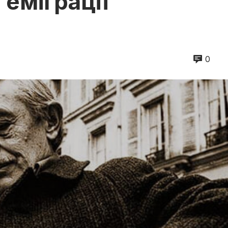
 еміграції
0