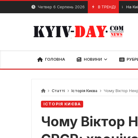
Перейти
Четвер 6 Серпень 2026
В ТРЕНДІ
На Київщині 
1 Квітня, 2024
до
вмісту
ГОЛОВНА
НОВИНИ
РУБР
Статті
Історія Києва
Чому Віктор Некр
ІСТОРІЯ КИЄВА
Чому Віктор 