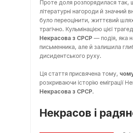
Проте доля розпорядилася так, 
літературні нагороди й значний в
було переоцінити, життєвий шлях 
трагічно. Кульмінацією цієї траге
Некрасова з СРСР
— подія, яка 
письменника, але й залишила глиб
дисидентського руху.
Ця стаття присвячена тому,
чому
розкриваючи історію еміграції Не
Некрасова з СРСР
.
Некрасов і радя