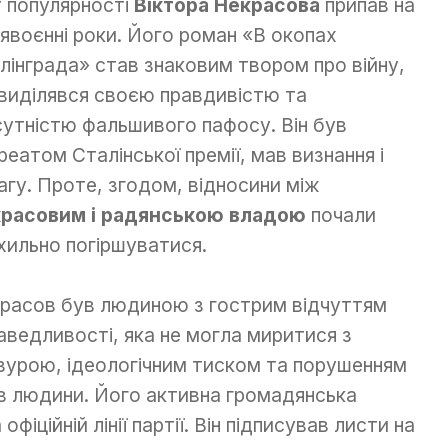
т популярності
Віктора Некрасова
припав на
лявоєнні роки. Його роман «В окопах
лінграда» став знаковим твором про війну,
виділявся своєю правдивістю та
сутністю фальшивого пафосу. Він був
реатом Сталінської премії, мав визнання і
агу. Проте, згодом, відносини між
расовим і радянською владою
почали
хильно погіршуватися.
расов був людиною з гострим відчуттям
аведливості, яка не могла миритися з
зурою, ідеологічним тиском та порушенням
в людини. Його активна громадянська
фіційній лінії партії. Він підписував листи на