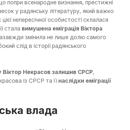
що попри всенародне визнання, престижні
несок у радянську літературу, який важко
цієї непересічної особистості склалася
дії стала
вимушена еміграція Віктора
назавжди змінила не лише долю самого
окий слід в історії радянського
 Віктор Некрасов залишив СРСР
,
красова із СРСР та її
наслідки еміграції
нська влада