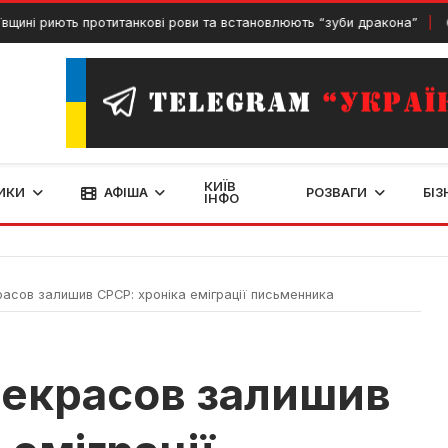
риють протитанкові рови та встановлюють “зуби дракона”
20 К
КИЇВ
ИКИ
АФІША
РОЗВАГИ
БІЗ
ІНФО
асов залишив СРСР: хроніка еміграції письменника
Некрасов залишив