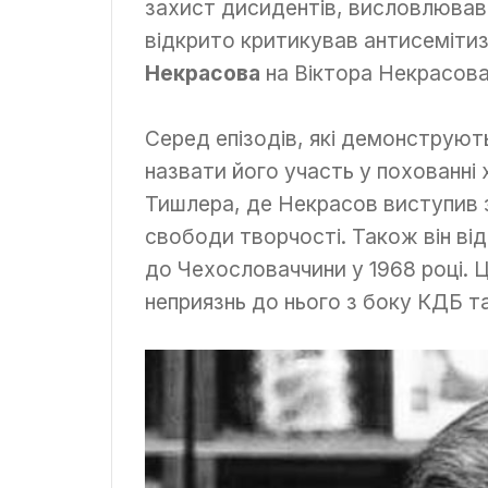
захист дисидентів, висловлював н
відкрито критикував антисеміти
Некрасова
на Віктора Некрасова
Серед епізодів, які демонструют
назвати його участь у похованн
Тишлера, де Некрасов виступив з
свободи творчості. Також він ві
до Чехословаччини у 1968 році. Ці
неприязнь до нього з боку КДБ та