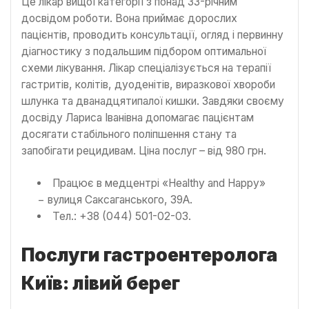
Це лікар вищої категорії з понад 33-річним
досвідом роботи. Вона приймає дорослих
пацієнтів, проводить консультації, огляд і первинну
діагностику з подальшим підбором оптимальної
схеми лікування. Лікар спеціалізується на терапії
гастритів, колітів, дуоденітів, виразкової хвороби
шлунка та дванадцятипалої кишки. Завдяки своєму
досвіду Лариса Іванівна допомагає пацієнтам
досягати стабільного поліпшення стану та
запобігати рецидивам. Ціна послуг – від 980 грн.
Працює в медцентрі «Healthy and Happy»
− вулиця Саксаганського, 39А.
Тел.: +38 (044) 501-02-03.
Послуги гастроентеролога
Київ: лівий берег