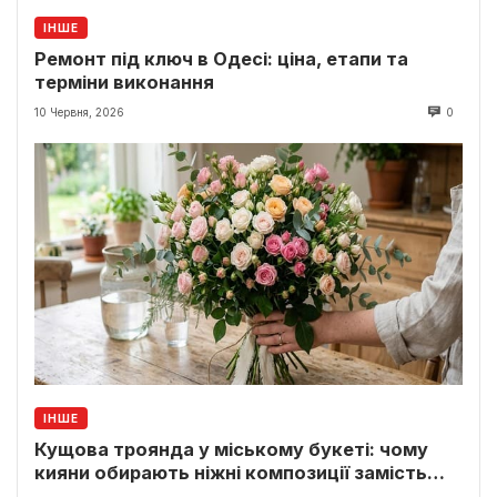
ІНШЕ
Ремонт під ключ в Одесі: ціна, етапи та
терміни виконання
10 Червня, 2026
0
ІНШЕ
Кущова троянда у міському букеті: чому
кияни обирають ніжні композиції замість
класики