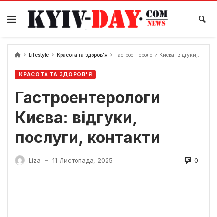
Перейти
до
вмісту
Lifestyle
Красота та здоров'я
Гастроентерологи Києва: відгуки, послуги, контакти
КРАСОТА ТА ЗДОРОВ'Я
Гастроентерологи
Києва: відгуки,
послуги, контакти
0
Liza
11 Листопада, 2025
—