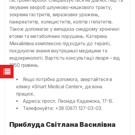
гастроентеролог спеціалізується на діагностиці та
лікуванні хвороб шлунково-кишкового тракту,
зокрема гастритів, виразкових уражень,
панкреатитів, холециститів, колітів і гепатитів.
Також допомагає у випадках синдрому хронічної
втоми та метаболічних порушень. Катерина
Михайлівна комплексно підходить до терапії,
поєднуючи знання внутрішньої медицини та
ендокринології. Вартість консультації лікаря – від
1050 гривень.
Якщо потрібна допомога, звертайтеся в
клініку «Smart Medical Center», де вона
працює.
Адреса: просп. Леоніда Каденюка, 17-В.
Телефонуйте: +38 (067) 127-03-03.
Приблуда Світлана Василівна