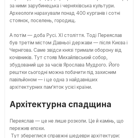
за ними зарубинецька і черняхівська культури.
Археологи нарахували понад 400 курганів і сотні
стоянок, поселень, городищ.
А потім — доба Русі. XI століття. Тоді Переяслав
був третім містом Давньої держави — після Києва і
Чернігова. Саме звідси князі тримали оборону від
кочівників. Тут стояв Михайлівський собор,
збудований ще за часів Ярослава Мудрого. Його
рештки сьогодні можна побачити під захисним
павільйоном — і це одна з найдавніших
архітектурних пам’яток усієї країни.
Архітектурна спадщина
Переяслав — це не лише розкопи. Це й камінь, що
пережив епохи.
Тут збереглися справжні шедеври архітектури: