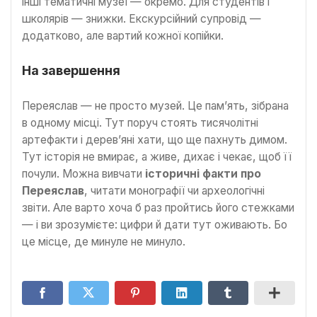
інші тематичні музеї — окремо. Для студентів і
школярів — знижки. Екскурсійний супровід —
додатково, але вартий кожної копійки.
На завершення
Переяслав — не просто музей. Це пам’ять, зібрана
в одному місці. Тут поруч стоять тисячолітні
артефакти і дерев’яні хати, що ще пахнуть димом.
Тут історія не вмирає, а живе, дихає і чекає, щоб її
почули. Можна вивчати
історичні факти про
Переяслав
, читати монографії чи археологічні
звіти. Але варто хоча б раз пройтись його стежками
— і ви зрозумієте: цифри й дати тут оживають. Бо
це місце, де минуле не минуло.