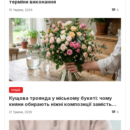
терміни виконання
10 Червня, 2026
0
ІНШЕ
Кущова троянда у міському букеті: чому
кияни обирають ніжні композиції замість
класики
21 Травня, 2026
0