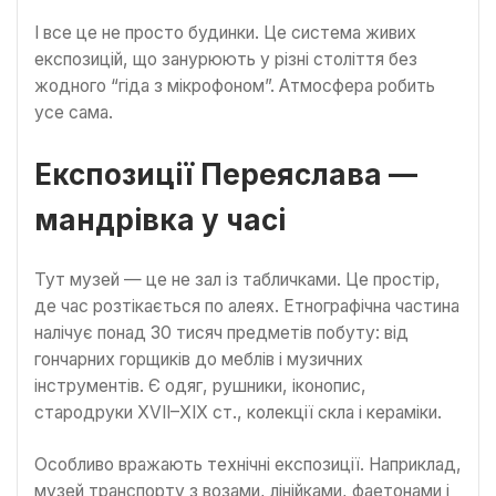
І все це не просто будинки. Це система живих
експозицій, що занурюють у різні століття без
жодного “гіда з мікрофоном”. Атмосфера робить
усе сама.
Експозиції Переяслава —
мандрівка у часі
Тут музей — це не зал із табличками. Це простір,
де час розтікається по алеях. Етнографічна частина
налічує понад 30 тисяч предметів побуту: від
гончарних горщиків до меблів і музичних
інструментів. Є одяг, рушники, іконопис,
стародруки XVII–XIX ст., колекції скла і кераміки.
Особливо вражають технічні експозиції. Наприклад,
музей транспорту з возами, лінійками, фаетонами і