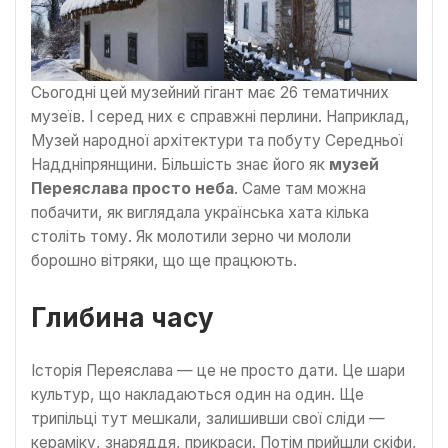
Сьогодні цей музейний гігант має 26 тематичних
музеїв. І серед них є справжні перлини. Наприклад,
Музей народної архітектури та побуту Середньої
Наддніпрянщини. Більшість знає його як
музей
Переяслава просто неба
. Саме там можна
побачити, як виглядала українська хата кілька
століть тому. Як молотили зерно чи мололи
борошно вітряки, що ще працюють.
Глибина часу
Історія Переяслава — це не просто дати. Це шари
культур, що накладаються один на один. Ще
трипільці тут мешкали, залишивши свої сліди —
кераміку, знаряддя, прикраси. Потім прийшли скіфи,