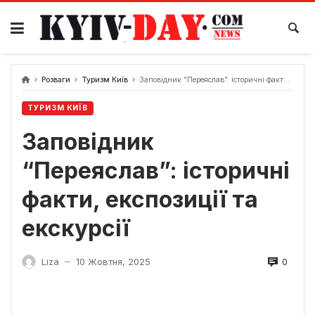
Перейти
до
вмісту
Розваги
Туризм Київ
Заповідник “Переяслав”: історичні факти, експозиції та екскурсії
ТУРИЗМ КИЇВ
Заповідник
“Переяслав”: історичні
факти, експозиції та
екскурсії
0
Liza
10 Жовтня, 2025
—