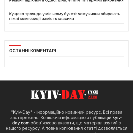
Ремонт під ключ в Одесі: ціна, етапи та терміни виконання
Кущова троянда у міському букеті: чому кияни обирають
ніжні композиції замість класики
ОСТАННІ КОМЕНТАРІ
"Kyiv-Day" - інформаційно новинний ресурс. Всі права
застережено. Копіюючи інформацію з публікацій
kyiv-
day.com
обов'язково вказати, що матеріал взятий з
нашого ресурсу. А повне копіювання статті дозволяється