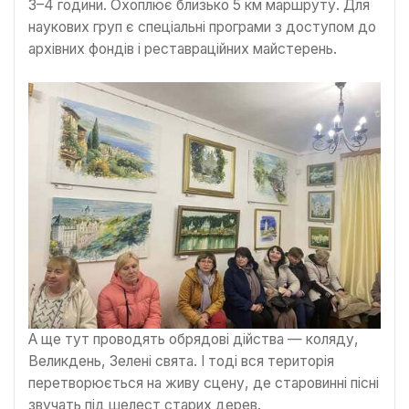
3–4 години. Охоплює близько 5 км маршруту. Для
наукових груп є спеціальні програми з доступом до
архівних фондів і реставраційних майстерень.
А ще тут проводять обрядові дійства — коляду,
Великдень, Зелені свята. І тоді вся територія
перетворюється на живу сцену, де старовинні пісні
звучать під шелест старих дерев.