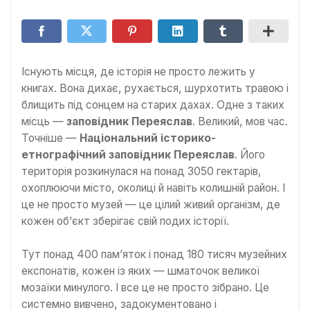
Існують місця, де історія не просто лежить у
книгах. Вона дихає, рухається, шурхотить травою і
блищить під сонцем на старих дахах. Одне з таких
місць —
заповідник Переяслав
. Великий, мов час.
Точніше —
Національний історико-
етнографічний заповідник Переяслав
. Його
територія розкинулася на понад 3050 гектарів,
охоплюючи місто, околиці й навіть колишній район. І
це не просто музей — це цілий живий організм, де
кожен об’єкт зберігає свій подих історії.
Тут понад 400 пам’яток і понад 180 тисяч музейних
експонатів, кожен із яких — шматочок великої
мозаїки минулого. І все це не просто зібрано. Це
системно вивчено, задокументовано і