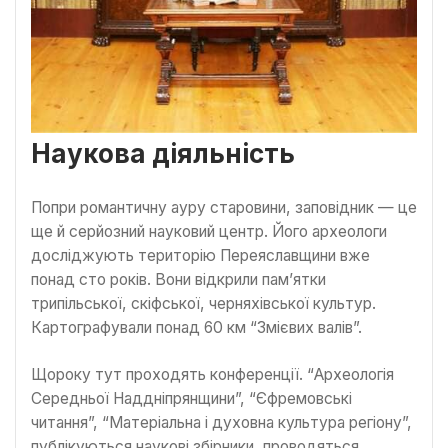
Наукова діяльність
Попри романтичну ауру старовини, заповідник — це
ще й серйозний науковий центр. Його археологи
досліджують територію Переяславщини вже
понад сто років. Вони відкрили пам’ятки
трипільської, скіфської, черняхівської культур.
Картографували понад 60 км “Змієвих валів”.
Щороку тут проходять конференції. “Археологія
Середньої Наддніпрянщини”, “Єфремовські
читання”, “Матеріальна і духовна культура регіону”,
публікуються наукові збірники, проводяться