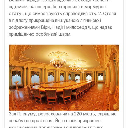
піднімися на поверх. Їх охороняють мармурові
статуї, що символізують справедливість. 2. Стеля
в підлогу прикрашена вишуканою ліпниною і
зображеннями Віри, Надії і милосердя, що надає
приміщенню особливий шарм.
Зал Пленуму, розрахований на 220 місць, справляє
незабутнє враження. Його стіни прикрашені
українськими державними символами різних