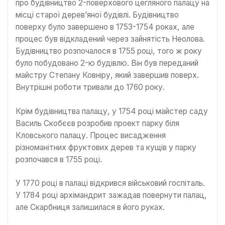
про будівництво 2-поверхового цегляного палацу на
місці старої дерев’яної будівлі. Будівництво
поверху було завершено в 1753-1754 роках, але
процес був відкладений через зайнятість Неолова.
Будівництво розпочалося в 1755 році, того ж року
було побудовано 2-ю будівлю. Він був переданий
майстру Степану Ковніру, який завершив поверх.
Внутрішні роботи тривали до 1760 року.
Крім будівництва палацу, у 1754 році майстер саду
Василь Скобєєв розробив проект парку біля
Кловського палацу. Процес висадження
різноманітних фруктових дерев та кущів у парку
розпочався в 1755 році.
У 1770 році в палаці відкрився військовий госпіталь.
У 1784 році архімандрит зажадав повернути палац,
але Скарбниця залишилася в його руках.