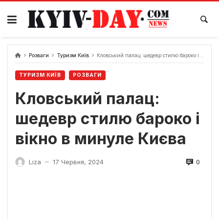
Перейти
до
вмісту
Розваги
Туризм Київ
Кловський палац: шедевр стилю бароко і вікно в минуле Києва
ТУРИЗМ КИЇВ
РОЗВАГИ
Кловський палац:
шедевр стилю бароко і
вікно в минуле Києва
0
Liza
17 Червня, 2024
—