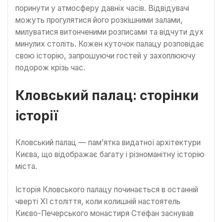
поринути у атмосферу давніх часів. Відвідувачі
можуть прогулятися його розкішними залами,
милуватися витонченими розписами та відчути дух
минулих століть. Кожен куточок палацу розповідає
свою історію, запрошуючи гостей у захоплюючу
подорож крізь час.
Кловський палац: сторінки
історії
Кловський палац — пам’ятка видатної архітектури
Києва, що відображає багату і різноманітну історію
міста.
Історія Кловського палацу починається в останній
чверті XI століття, коли колишній настоятель
Києво-Печерського монастиря Стефан заснував