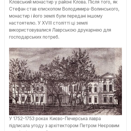
Кловський монастир у районі Клова. Після того, як
Стефан став єпископом Володимира-Волинського,
монастир і його землі були передані іншому
настоятелю. У XVIII столітті ці землі
використовувалися Лаврською друкарнею для
господарських потреб.
У 1752-1753 роках Києво-Печерська лавра
підписала угоду з архітектором Петром Неєровим