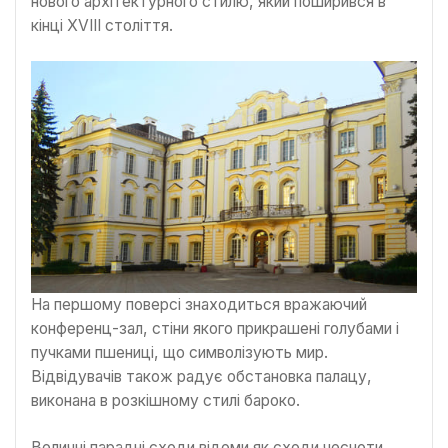
нового архітектурного стилю, який поширився в
кінці XVIII століття.
На першому поверсі знаходиться вражаючий
конференц-зал, стіни якого прикрашені голубами і
пучками пшениці, що символізують мир.
Відвідувачів також радує обстановка палацу,
виконана в розкішному стилі бароко.
Величні парадні сходи відоми як сходи чесноти.