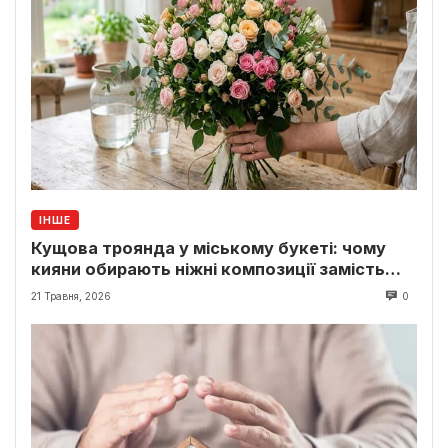
ІНШЕ
Кущова троянда у міському букеті: чому
кияни обирають ніжні композиції замість
класики
21 Травня, 2026
0