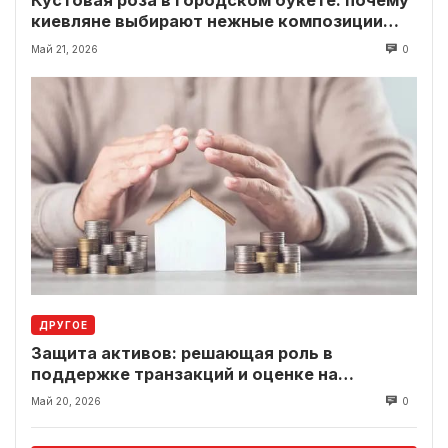
Кустовая роза в городском букете: почему
киевляне выбирают нежные композиции
вместо классики
Май 21, 2026
0
ДРУГОЕ
Защита активов: решающая роль в
поддержке транзакций и оценке на
современном рынке
Май 20, 2026
0