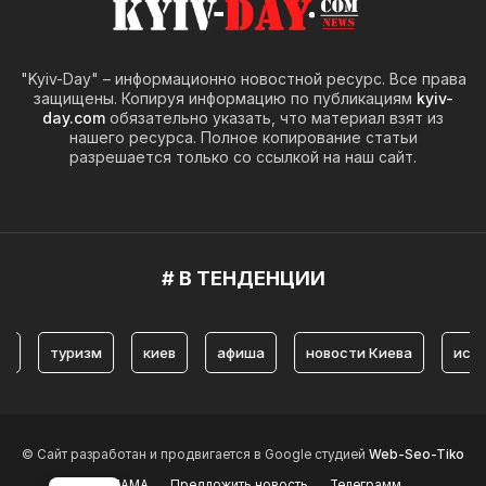
"Kyiv-Day" – информационно новостной ресурс. Все права
защищены. Копируя информацию по публикациям
kyiv-
day.com
обязательно указать, что материал взят из
нашего ресурса. Полное копирование статьи
разрешается только со ссылкой на наш сайт.
# В ТЕНДЕНЦИИ
туризм
киев
афиша
новости Киева
история 
© Сайт разработан и продвигается в Google студией
Web-Seo-Tiko
РЕКЛАМА
Предложить новость
Телеграмм