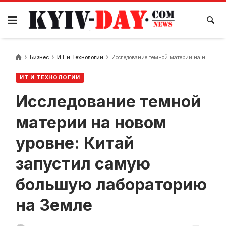
перейти
к
содержанию
Бизнес
ИТ и Технологии
Исследование темной материи на новом уровне: Китай запустил самую большую лабораторию на Земле
ИТ И ТЕХНОЛОГИИ
Исследование темной
материи на новом
уровне: Китай
запустил самую
большую лабораторию
на Земле