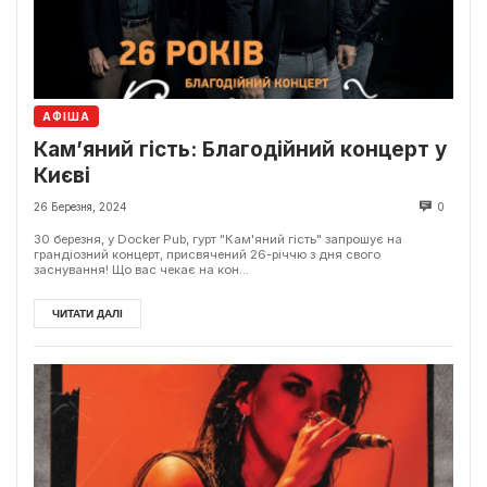
АФІША
Кам’яний гість: Благодійний концерт у
Києві
26 Березня, 2024
0
30 березня, у Docker Pub, гурт "Кам'яний гість" запрошує на
грандіозний концерт, присвячений 26-річчю з дня свого
заснування! Що вас чекає на кон...
ЧИТАТИ ДАЛІ