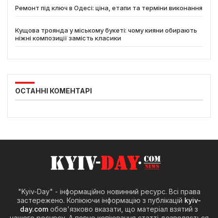
Ремонт під ключ в Одесі: ціна, етапи та терміни виконання
Кущова троянда у міському букеті: чому кияни обирають
ніжні композиції замість класики
ОСТАННІ КОМЕНТАРІ
"Kyiv-Day" - інформаційно новинний ресурс. Всі права
застережено. Копіюючи інформацію з публікацій
kyiv-
day.com
обов'язково вказати, що матеріал взятий з
нашого ресурсу. А повне копіювання статті дозволяється