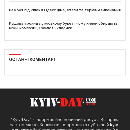
Ремонт під ключ в Одесі: ціна, етапи та терміни виконання
Кущова троянда у міському букеті: чому кияни обирають
ніжні композиції замість класики
ОСТАННІ КОМЕНТАРІ
"Kyiv-Day" - інформаційно новинний ресурс. Всі права
застережено. Копіюючи інформацію з публікацій
kyiv-
day.com
обов'язково вказати, що матеріал взятий з