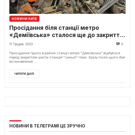
НОВИНИ КИЇВ
Просідання біля станції метро
«Деміївська» сталося ще до закриття
станції на ремонт
17 Грудня, 2023
0
Просідання ґрунту в районі станції метро "Деміївська" відбулося
перед закриттям шести станцій "синьої" гілки. Зразу після цього був
встановлений ...
ЧИТАТИ ДАЛІ
НОВИНИ В ТЕЛЕГРАМІ ЦЕ ЗРУЧНО