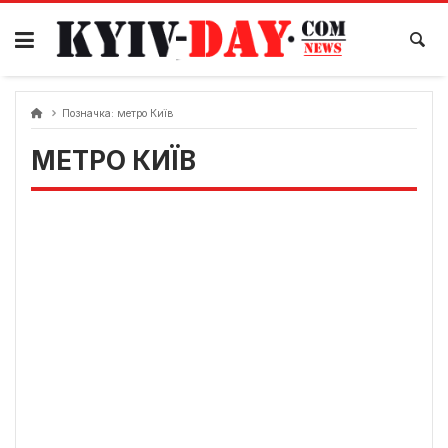
Перейти
до
вмісту
Позначка:
метро Київ
МЕТРО КИЇВ