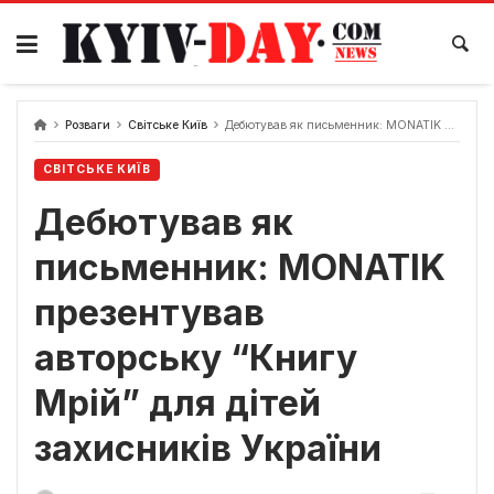
Перейти
до
вмісту
Розваги
Світське Київ
Дебютував як письменник: MONATIK презентував авторську “Книгу Мрій” для дітей захисників України
СВІТСЬКЕ КИЇВ
Дебютував як
письменник: MONATIK
презентував
авторську “Книгу
Мрій” для дітей
захисників України