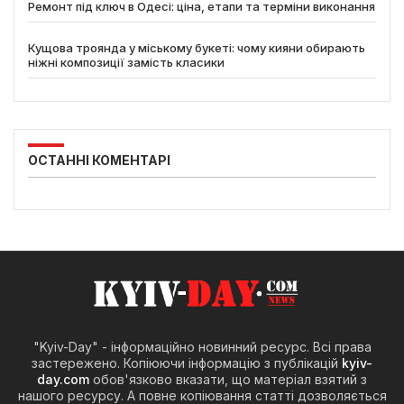
Ремонт під ключ в Одесі: ціна, етапи та терміни виконання
Кущова троянда у міському букеті: чому кияни обирають
ніжні композиції замість класики
ОСТАННІ КОМЕНТАРІ
"Kyiv-Day" - інформаційно новинний ресурс. Всі права
застережено. Копіюючи інформацію з публікацій
kyiv-
day.com
обов'язково вказати, що матеріал взятий з
нашого ресурсу. А повне копіювання статті дозволяється