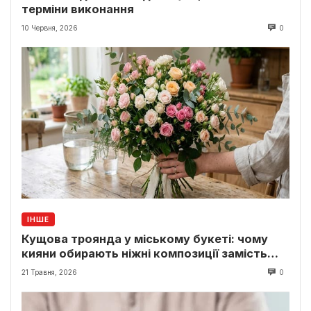
терміни виконання
10 Червня, 2026
0
ІНШЕ
Кущова троянда у міському букеті: чому
кияни обирають ніжні композиції замість
класики
21 Травня, 2026
0