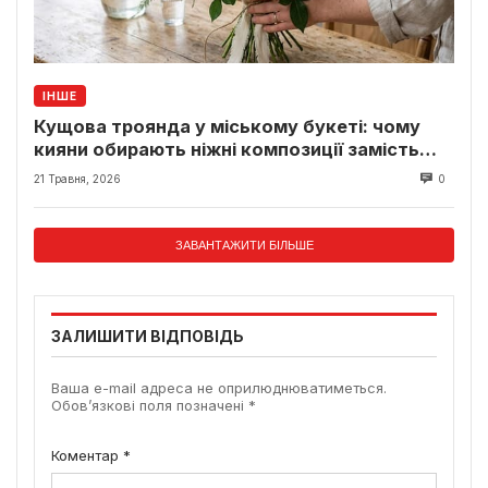
ІНШЕ
Кущова троянда у міському букеті: чому
кияни обирають ніжні композиції замість
класики
21 Травня, 2026
0
ЗАВАНТАЖИТИ БІЛЬШЕ
ЗАЛИШИТИ ВІДПОВІДЬ
Ваша e-mail адреса не оприлюднюватиметься.
Обов’язкові поля позначені
*
Коментар
*