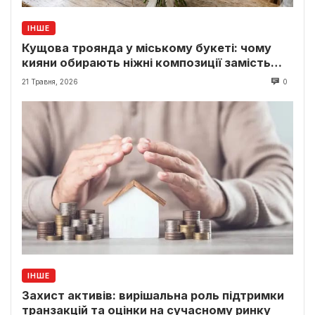
ІНШЕ
Кущова троянда у міському букеті: чому
кияни обирають ніжні композиції замість
класики
21 Травня, 2026
0
ІНШЕ
Захист активів: вирішальна роль підтримки
транзакцій та оцінки на сучасному ринку