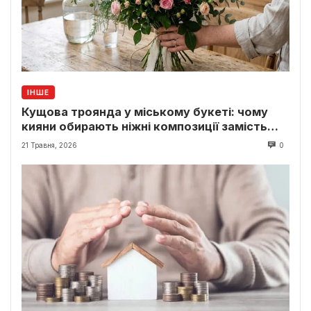
ІНШЕ
Кущова троянда у міському букеті: чому
кияни обирають ніжні композиції замість
класики
21 Травня, 2026
0