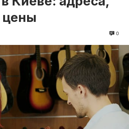
в Киеве: адреса,
 цены
0