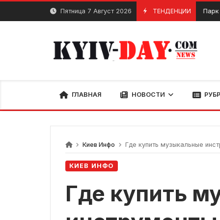
перейти
Пятница 7 Август 2026
ТЕНДЕНЦИИ
Парк ВДНХ в
Май 4, 2024
к
содержанию
ГЛАВНАЯ
НОВОСТИ
РУБ
Киев Инфо
Где купить музыкальные инст
КИЕВ ИНФО
Где купить м