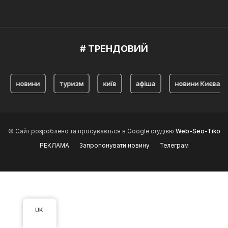
# ТРЕНДОВИЙ
новини
туризм
київ
афіша
новини Києва
© Сайт розроблено та просувається в Google студією
Web-Seo-Tiko
РЕКЛАМА
Запропонувати новину
Телеграм
UK